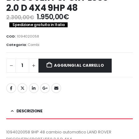
2.0 D 4X4 9HP 48
Il
Il
1.950,00
€
2.300,00
€
prezzo
prezzo
Spedizione gratuita in Italia
originale
attuale
era:
è:
COD:
1094020058
2.300,00€.
1.950,00€.
Categoria:
Cambi
AGGIUNGI AL CARRELLO
DESCRIZIONE
1094020058 9HP 48 cambio automatico LAND ROVER