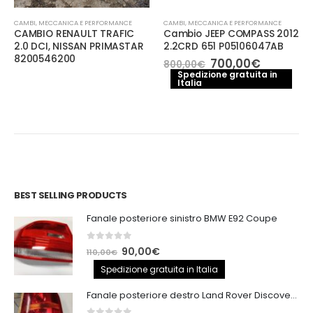
CAMBI
,
MECCANICA E PERFORMANCE
CAMBI
,
MECCANICA E PERFORMANCE
CAMBIO RENAULT TRAFIC
Cambio JEEP COMPASS 2012
2.0 DCI, NISSAN PRIMASTAR
2.2CRD 651 P05106047AB
8200546200
Il
Il
700,00
€
800,00
€
prezzo
prezzo
Spedizione gratuita in
e
Italia
originale
attuale
era:
è:
€.
800,00€.
700,00€.
BEST SELLING PRODUCTS
Fanale posteriore sinistro BMW E92 Coupe
0
out of 5
Il
Il
90,00
€
110,00
€
prezzo
prezzo
Spedizione gratuita in Italia
originale
attuale
Fanale posteriore destro Land Rover Discovery 3
era:
è: