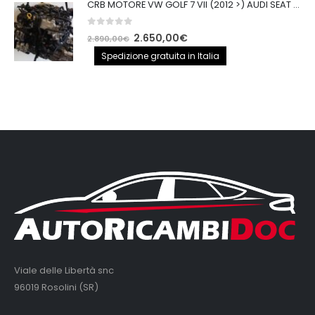
CRB MOTORE VW GOLF 7 VII (2012 >) AUDI SEAT 2.0TDI 150CV CRB IMPIANTO BOSCH
0
out of 5
Il
Il
2.650,00
€
2.890,00
€
prezzo
prezzo
Spedizione gratuita in Italia
originale
attuale
era:
è:
2.890,00€.
2.650,00€.
Viale delle Libertà snc
96019 Rosolini (SR)