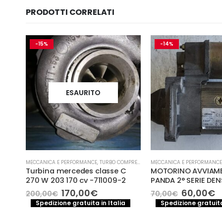
PRODOTTI CORRELATI
-15%
-14%
ESAURITO
- TURBINA
MECCANICA E PERFORMANCE
,
TURBO COMPRESSORE- TURBINA
MECCANICA E PERFORMANCE
Turbina mercedes classe C
MOTORINO AVVIAM
270 W 203 170 cv -711009-2
PANDA 2° SERIE DEN
Il
Il
Il
Il
170,00
€
60,00
€
200,00
€
70,00
€
prezzo
prezzo
prezzo
p
Spedizione gratuita in Italia
Spedizione gratuita
originale
attuale
original
a
a
era:
è:
era:
è