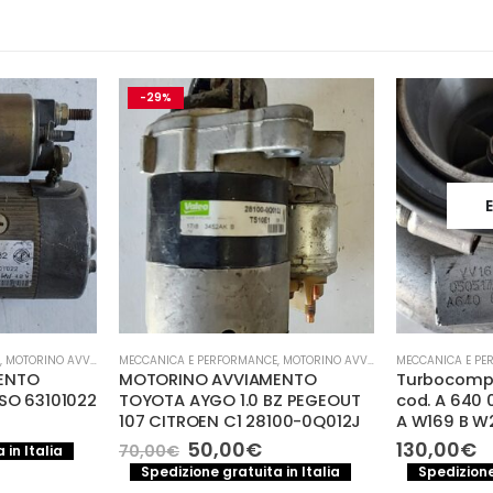
-29%
,
MOTORINO AVVIAMENTO
MECCANICA E PERFORMANCE
,
MOTORINO AVVIAMENTO
MECCANICA E PE
ENTO
MOTORINO AVVIAMENTO
Turbocompr
SO 63101022
TOYOTA AYGO 1.0 BZ PEGEOUT
cod. A 640 
107 CITROEN C1 28100-0Q012J
A W169 B W
rezzo
Il
Il
50,00
€
130,00
€
70,00
€
 in Italia
e
ttuale
prezzo
prezzo
Spedizione gratuita in Italia
Spedizione
:
originale
attuale