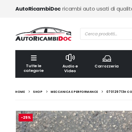
AutoRicambiDoc
ricambi auto usati di qualit
Ricerca
prodotti
Tutte le
Audio e
Carrozzeria
categorie
Video
HOME
SHOP
MECCANICA E PERFORMANCE
070129713H CO
-25%