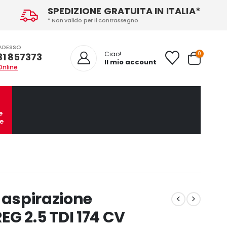
SPEDIZIONE GRATUITA IN ITALIA*
* Non valido per il contrassegno
ADESSO
0
Ciao!
31 857373
Il mio account
Online
e
e
 aspirazione
 2.5 TDI 174 CV