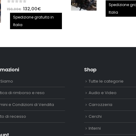
prezzo
Spedizione gra
0
out of 5
Il
Il
132,00
€
150,00
€
origina
Italia
prezzo
prezzo
Spedizione gratuita in
era:
originale
attuale
Italia
2.890,
era:
è:
150,00€.
132,00€.
rmazioni
Shop
 Siamo
Tutte le categorie
itica di rimborso e reso
Audio e Video
mini e Condizioni di Vendita
Carrozzeria
itto di recesso
Cerchi
Interni
ount