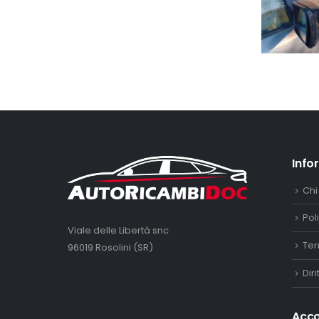
Info
Chi
Pol
Viale delle Libertà snc
Ter
96019 Rosolini (SR)
Dir
Acc