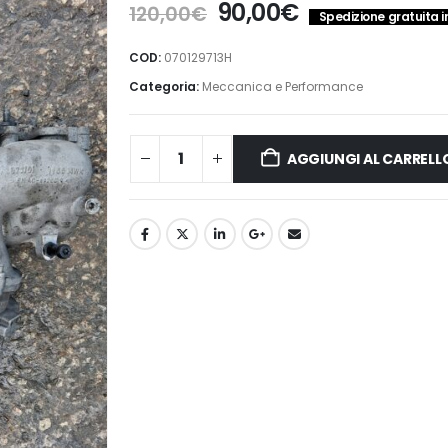
Il
Il
90,00
€
120,00
€
Spedizione gratuita in
prezzo
prezzo
originale
attuale
COD:
070129713H
era:
è:
Categoria:
Meccanica e Performance
120,00€.
90,00€.
AGGIUNGI AL CARRELL