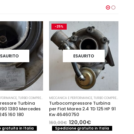
-25%
-
ESAURITO
ESAURITO
RFORMANCE
,
TURBO COMPRESSORE- TURBINA
MECCANICA E PERFORMANCE
,
TURBO COMPRESSORE- TURBINA
ALTER
essore Turbina
Turbocompressore Turbina
Alte
090 1380 Mercedes
per Fiat Marea 2.4 TD 125 HP 91
CODI
245 160 180
Kw 46460750
2.0 
Il
Il
120,00
€
160,00
€
100
prezzo
prezzo
 gratuita in Italia
Spedizione gratuita in Italia
S
originale
attuale