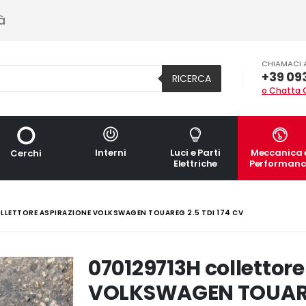
à
CHIAMACI 
+39 09
RICERCA
o Chatta 
Interni
Luci e Parti
Meccanica 
Cerchi
Elettriche
Performanc
LLETTORE ASPIRAZIONE VOLKSWAGEN TOUAREG 2.5 TDI 174 CV
070129713H collettore
VOLKSWAGEN TOUAREG