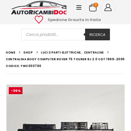
0
Spedione Grauita in Italia
Ricerca
prodotti
RICERCA
HOME
SHOP
LUCI E PARTI ELETTRICHE
,
CENTRALINE
CENTRALINA BODY COMPUTER ROVER 75 TOURER RJ 2.0 CDT 1999-2005
CODICE: YWC000760
-36%