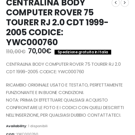
CENTRALINA BODY
COMPUTER ROVER 75
TOURER RJ 2.0 CDT 1999-
2005 CODICE:
YWC000760
Il
Il
70,00
€
110,00
€
Spedizione gratuita in Italia
prezzo
prezzo
originale
attuale
CENTRALINA BODY COMPUTER ROVER 75 TOURER RJ 2.0
era:
è:
CDT 1999-2005 CODICE: YWC000760
110,00€.
70,00€.
RICAMBIO ORIGINALE USATO E TESTATO, PERFETTAMENTE
FUNZIONANTE E IN BUONE CONDIZIONI.
NOTA: PRIMA DI EFFETTUARE QUALSIASI ACQUISTO
CONFRONTARE LE FOTO E I CODICI CON QUELLI DESCRITTI
NELL’INSERZIONE, PER QUALSIASI DUBBIO CONTATTATECI.
Availability:
1 disponibili
COD:
YWC000760