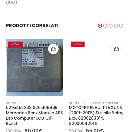
(10€)
PRODOTTI CORRELATI
-20%
-21%
CENTRALINE
CENTRALINE
,
LUCI E PARTI ELETTRICHE
0295452232 0265109469
MOTORE RENAULT LAGUNA
Mercedes Benz Modulo ABS
(2001-2005) Fusibile Relay
Esp Computer ECU Q01
Box, 8200283814,
Bosch
8200004201 E
Il
Il
Il
Il
80,00
€
55,00
€
100,00
€
70,00
€