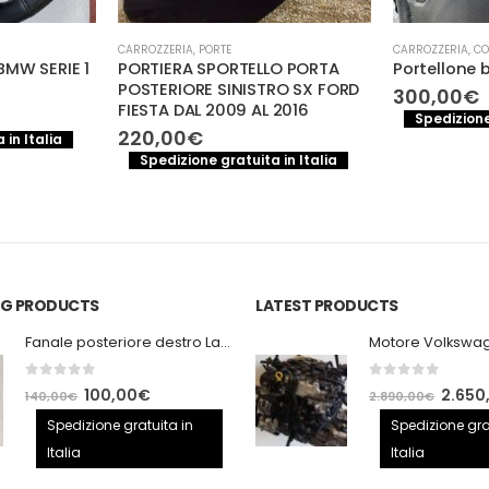
CARROZZERIA
,
PORTE
CARROZZERIA
,
CO
BMW SERIE 1
PORTIERA SPORTELLO PORTA
Portellone 
POSTERIORE SINISTRO SX FORD
300,00
€
FIESTA DAL 2009 AL 2016
Spedizione
220,00
€
 in Italia
Spedizione gratuita in Italia
ING PRODUCTS
LATEST PRODUCTS
Fanale posteriore destro Land Rover Discovery 3
0
out of 5
0
out of 5
Il
Il
Il
100,00
€
2.650
140,00
€
2.890,00
€
prezzo
prezzo
prezzo
Spedizione gratuita in
Spedizione gra
originale
attuale
origina
Italia
Italia
era:
è:
era: