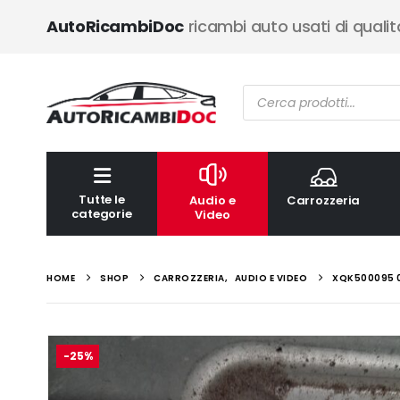
AutoRicambiDoc
ricambi auto usati di qualit
Ricerca
prodotti
Tutte le
Audio e
Carrozzeria
categorie
Video
HOME
SHOP
CARROZZERIA
,
AUDIO E VIDEO
XQK500095 0
-25%