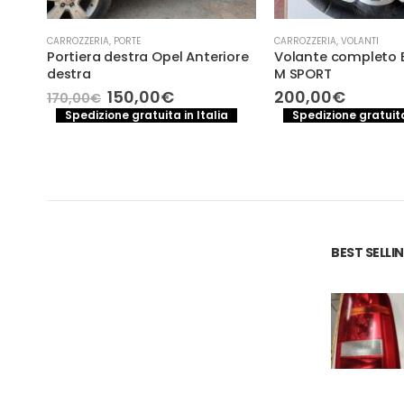
CARROZZERIA
,
PORTE
CARROZZERIA
,
VOLANTI
RE
Portiera destra Opel Anteriore
Volante completo 
destra
M SPORT
Il
Il
150,00
€
200,00
€
170,00
€
prezzo
prezzo
Spedizione gratuita in Italia
Spedizione gratuita
originale
attuale
a
era:
è:
170,00€.
150,00€.
BEST SELL