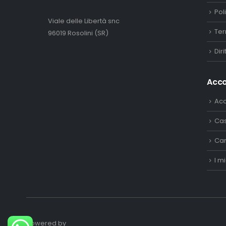
Pol
Viale delle Libertà snc
Ter
96019 Rosolini (SR)
Dir
Acc
Ac
Ca
Car
I mi
Powered by