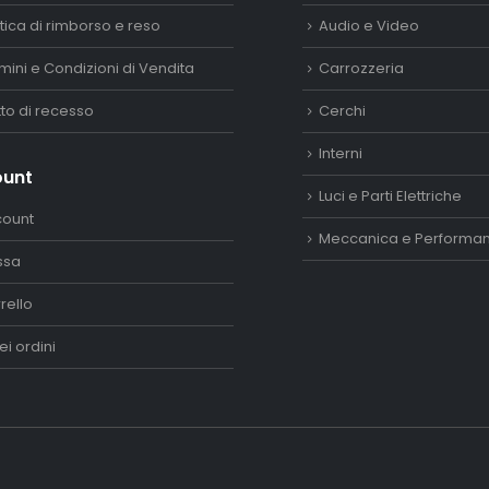
itica di rimborso e reso
Audio e Video
mini e Condizioni di Vendita
Carrozzeria
itto di recesso
Cerchi
Interni
ount
Luci e Parti Elettriche
count
Meccanica e Performa
ssa
rello
ei ordini