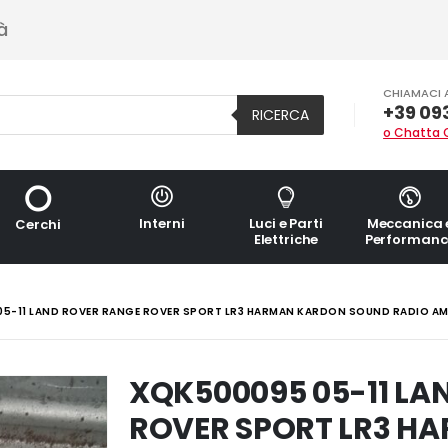
à
CHIAMACI 
+39 09
RICERCA
o Chatta 
Interni
Luci e Parti
Meccanica 
Cerchi
Elettriche
Performanc
5-11 LAND ROVER RANGE ROVER SPORT LR3 HARMAN KARDON SOUND RADIO AM
XQK500095 05-11 LA
ROVER SPORT LR3 H