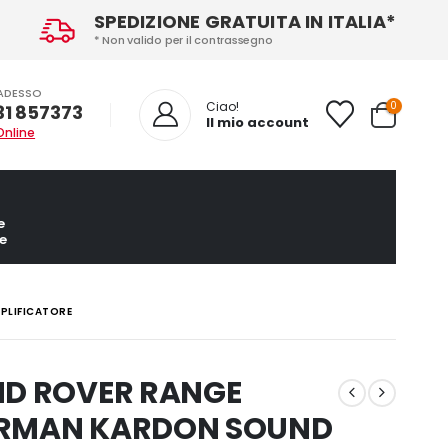
SPEDIZIONE GRATUITA IN ITALIA*
* Non valido per il contrassegno
ADESSO
0
Ciao!
31 857373
Il mio account
Online
e
e
PLIFICATORE
ND ROVER RANGE
ARMAN KARDON SOUND