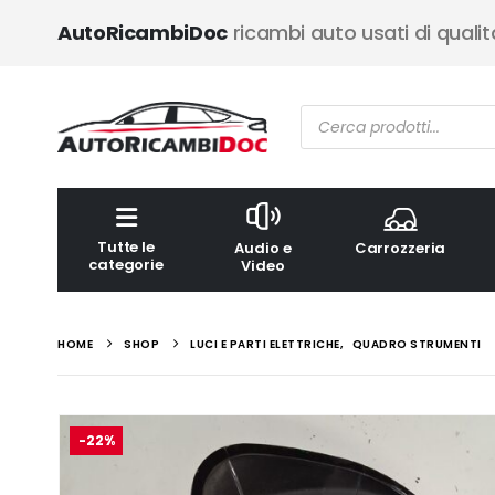
AutoRicambiDoc
ricambi auto usati di qualit
Ricerca
prodotti
Tutte le
Audio e
Carrozzeria
categorie
Video
HOME
SHOP
LUCI E PARTI ELETTRICHE
,
QUADRO STRUMENTI
-22%