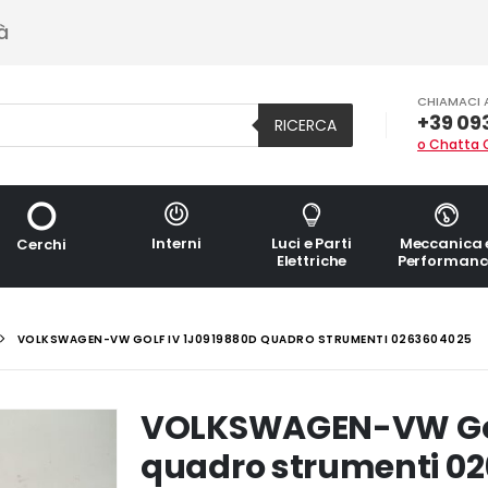
à
CHIAMACI 
+39 09
RICERCA
o Chatta 
Interni
Luci e Parti
Meccanica 
Cerchi
Elettriche
Performanc
VOLKSWAGEN-VW GOLF IV 1J0919880D QUADRO STRUMENTI 0263604025
VOLKSWAGEN-VW Gol
quadro strumenti 0