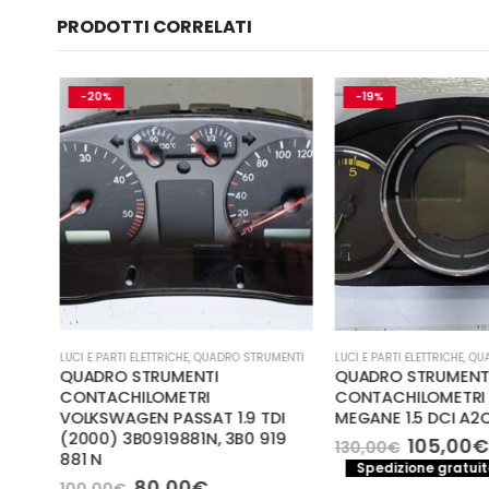
PRODOTTI CORRELATI
-20%
-19%
LUCI E PARTI ELETTRICHE
,
QUADRO STRUMENTI
LUCI E PARTI ELETTRICHE
,
QUA
 2
QUADRO STRUMENTI
QUADRO STRUMENT
CONTACHILOMETRI
CONTACHILOMETRI 
VOLKSWAGEN PASSAT 1.9 TDI
MEGANE 1.5 DCI A2
(2000) 3B0919881N, 3B0 919
Il
105,00
€
130,00
€
881 N
prezzo
a
Spedizione gratuita
e
original
Il
Il
80,00
€
100,00
€