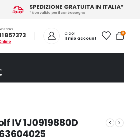
SPEDIZIONE GRATUITA IN ITALIA*
* Non valido per il contrassegno
ADESSO
0
Ciao!
31 857373
Il mio account
Online
e
e
f IV 1J0919880D
263604025