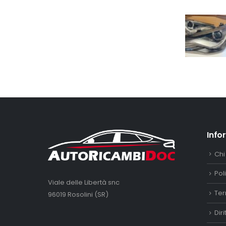
Info
Chi
Pol
Viale delle Libertà snc
Ter
96019 Rosolini (SR)
Dir