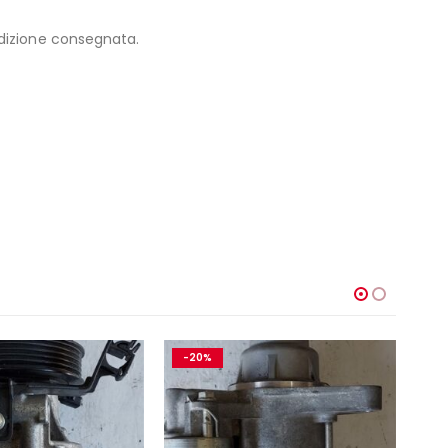
edizione consegnata.
-20%
-