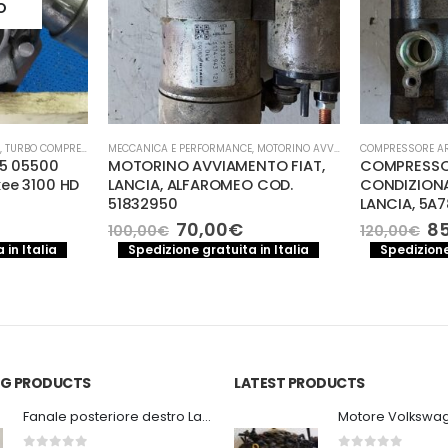
O
,
TURBO COMPRESSORE- TURBINA
MECCANICA E PERFORMANCE
,
MOTORINO AVVIAMENTO
COMPRESSORE AR
35 05500
MOTORINO AVVIAMENTO FIAT,
COMPRESSO
ee 3100 HD
LANCIA, ALFAROMEO COD.
CONDIZIONA
51832950
LANCIA, 5A7
Il
Il
Il
70,00
€
8
100,00
€
120,00
€
prezzo
prezzo
pr
 in Italia
Spedizione gratuita in Italia
Spedizione
originale
attuale
or
era:
è:
er
100,00€.
70,00€.
12
ING PRODUCTS
LATEST PRODUCTS
Fanale posteriore destro Land Rover Discovery 3