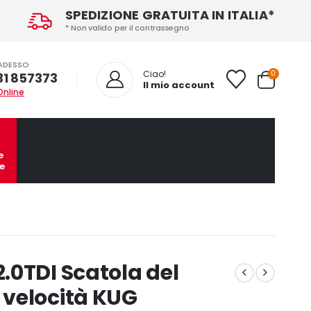
SPEDIZIONE GRATUITA IN ITALIA*
* Non valido per il contrassegno
ADESSO
0
Ciao!
31 857373
Il mio account
Online
e
e
.0TDI Scatola del
velocità KUG