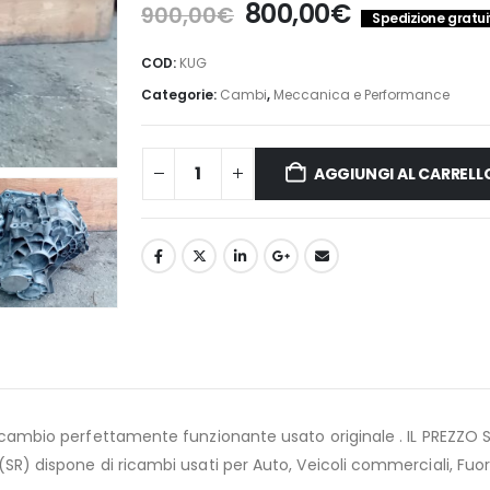
Il
Il
800,00
€
900,00
€
Spedizione gratuit
prezzo
prezzo
originale
attuale
COD:
KUG
era:
è:
Categorie:
Cambi
,
Meccanica e Performance
900,00€.
800,00€.
AGGIUNGI AL CARRELL
cambio perfettamente funzionante usato originale . IL PREZZO 
) dispone di ricambi usati per Auto, Veicoli commerciali, Fuori