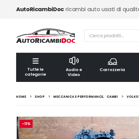
AutoRicambiDoc
ricambi auto usati di qualit
Ricerca
prodotti
Tutte le
Audio e
Carrozzeria
categorie
Video
HOME
SHOP
MECCANICA E PERFORMANCE
,
CAMBI
VOLKSW
-11%