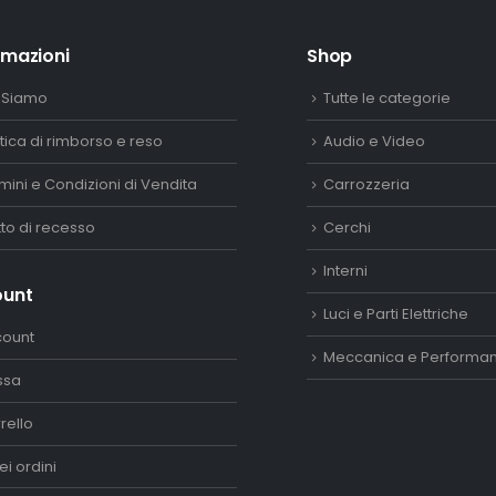
rmazioni
Shop
 Siamo
Tutte le categorie
itica di rimborso e reso
Audio e Video
mini e Condizioni di Vendita
Carrozzeria
itto di recesso
Cerchi
Interni
ount
Luci e Parti Elettriche
count
Meccanica e Performa
ssa
rello
ei ordini