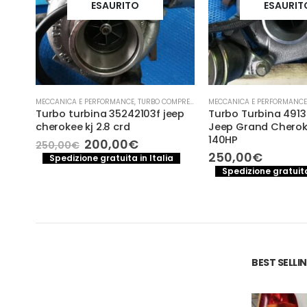
ESAURITO
ESAURIT
- TURBINA
MECCANICA E PERFORMANCE
,
TURBO COMPRESSORE- TURBINA
MECCANICA E PERFORMANCE
a
Turbo turbina 35242103f jeep
Turbo Turbina 491
P 91
cherokee kj 2.8 crd
Jeep Grand Cherok
140HP
Il
Il
200,00
€
250,00
€
prezzo
prezzo
250,00
€
Spedizione gratuita in Italia
originale
attuale
a
Spedizione gratuita
era:
è:
e
250,00€.
200,00€.
€.
BEST SELL