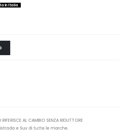
a in Italia
O
SI RIFERISCE AL CAMBIO SENZA RIDUTTORE
strada e Suv di tutte le marche.