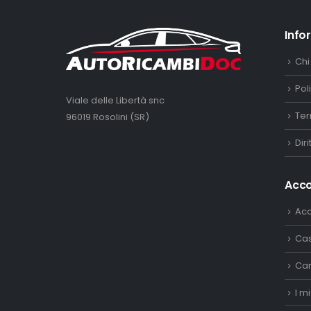
Info
Chi
Pol
Viale delle Libertà snc
Ter
96019 Rosolini (SR)
Dir
Acc
Ac
Ca
Car
I mi