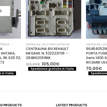
O
ETTRICHE
CENTRALINE
,
LUCI E PARTI ELETTRICHE
CENTRALINE
,
LUCI
NA
CENTRALINA BSI RENAULT
964640528
 ANTARA,
MEGANE III, 522222F06 –
PORTA FUSIB
 96 625 112,
284B62069RB
Serie 1400 
872
RICAMBI US
Il
Il
105,00
€
120,00
€
prezzo
prezzo
70,00
€
Spedizione gratuita in Italia
originale
attuale
 in Italia
Spedizione
era:
è:
120,00€.
105,00€.
ING PRODUCTS
LATEST PRODUCTS