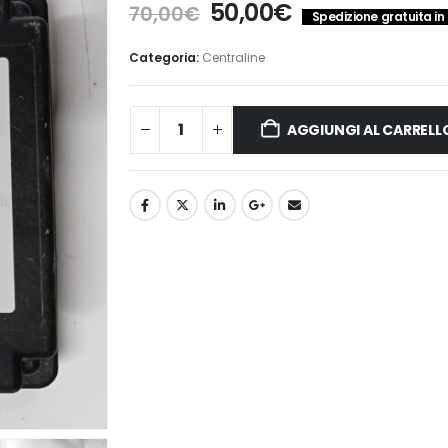
Il
Il
50,00
€
70,00
€
Spedizione gratuita in 
prezzo
prezzo
originale
attuale
Categoria:
Centraline
era:
è:
70,00€.
50,00€.
AGGIUNGI AL CARRELL