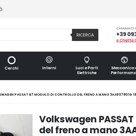
à
CHIAMACI 
+39 09
RICERCA
o Chatta 
Interni
Luci e Parti
Meccanica 
Cerchi
Elettriche
Performanc
SWAGEN PASSAT B7 MODULO DI CONTROLLO DEL FRENO A MANO 3AA907801G 1
Volkswagen PASSAT B
del freno a mano 3A