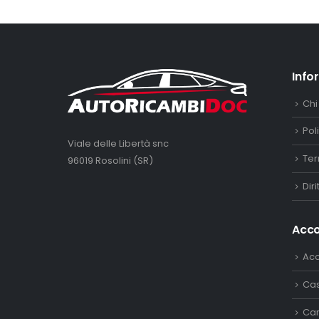
Info
Chi
Pol
Viale delle Libertà snc
Ter
96019 Rosolini (SR)
Dir
Acc
Ac
Ca
Car