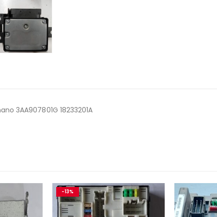
 mano 3AA907801G 18233201A
-13%