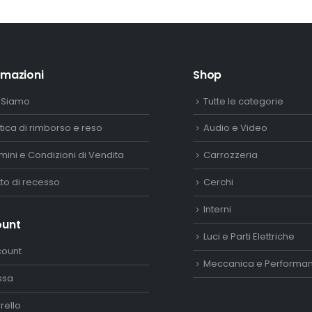
150,00€.
132,00€.
rmazioni
Shop
 Siamo
Tutte le categorie
itica di rimborso e reso
Audio e Video
mini e Condizioni di Vendita
Carrozzeria
itto di recesso
Cerchi
Interni
ount
Luci e Parti Elettriche
count
Meccanica e Performa
ssa
rello