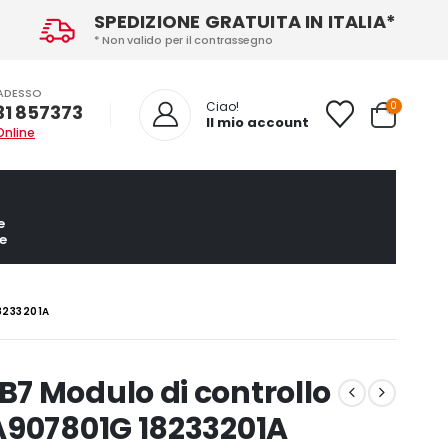
SPEDIZIONE GRATUITA IN ITALIA*
* Non valido per il contrassegno
ADESSO
0
Ciao!
31 857373
Il mio account
Online
e
e
8233201A
7 Modulo di controllo
A907801G 18233201A