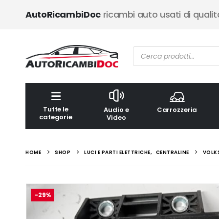
AutoRicambiDoc
ricambi auto usati di qualit
Ricerca
prodotti
Tutte le
Audio e
Carrozzeria
categorie
Video
HOME
SHOP
LUCI E PARTI ELETTRICHE
,
CENTRALINE
VOLK
-29%