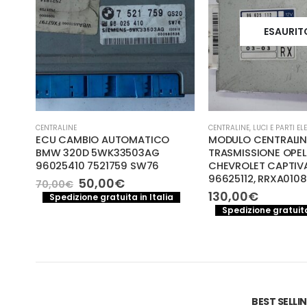
ESAURIT
CENTRALINE
CENTRALINE
,
LUCI E PARTI EL
MENS
ECU CAMBIO AUTOMATICO
MODULO CENTRALI
BMW 320D 5WK33503AG
TRASMISSIONE OPEL
96025410 7521759 SW76
CHEVROLET CAPTIVA,
96625112, RRXA010
Il
Il
50,00
€
70,00
€
prezzo
prezzo
130,00
€
a
Spedizione gratuita in Italia
originale
attuale
Spedizione gratuita
era:
è:
70,00€.
50,00€.
BEST SELL