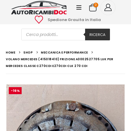
0
Spedione Grauita in Italia
Ricerca
prodotti
RICERCA
HOME
SHOP
MECCANICA E PERFORMANCE
VOLANO MERCEDES (415018410) FRIZIONE A0002527705 LUK PER
MERCEDES CLASSE C270CDI E270CDI CLK 270 CDI
-16%