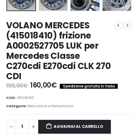
VOLANO MERCEDES
(415018410) frizione
A0002527705 LUK per
Mercedes Classe
C270cdi E270cdi CLK 270
CDI
Il
Il
160,00
€
190,00
€
Spedizione gratuita in Italia
prezzo
prezzo
originale
attuale
COD:
415018410
era:
è:
Categoria:
Meccanica e Performance
190,00€.
160,00€.
AGGIUNGI AL CARRELLO