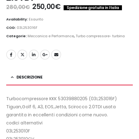
Il
Il
250,00
€
280,00
€
Spedizione gratuita in Italia
prezzo
prezzo
originale
attuale
Availability:
Esaurito
era:
è:
COD:
03L253016F
280,00€.
250,00€.
Categorie:
Meccanica e Performance
,
Turbo compressore- turbina
DESCRIZIONE
Turbocompressore KKK 53039880205 (03L253016F)
Tiguan,Golf 6, A3, EOS,Jetta, Scirocco 2.0TDI usata
garantita in eccellenti condizioni come nuovo.
codici alternativi
03L253010F