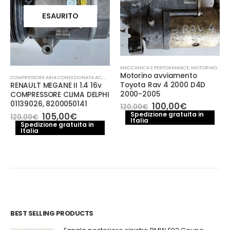
ESAURITO
MECCANICA E PERFORMANCE
,
MOTORINO AVVIAMENTO
Motorino avviamento
COMPRESSORE ARIA CONDIZIONATA AC
,
MECCANICA E PERFORMANCE
Toyota Rav 4 2000 D4D
RENAULT MEGANE II 1.4 16v
2000-2005
COMPRESSORE CLIMA DELPHI
01139026, 8200050141
Il
Il
100,00
€
120,00
€
prezzo
prezzo
Il
Il
Spedizione gratuita in
105,00
€
120,00
€
Italia
originale
attuale
prezzo
prezzo
Spedizione gratuita in
era:
è:
Italia
originale
attuale
120,00€.
100,00€.
era:
è:
120,00€.
105,00€.
BEST SELLING PRODUCTS