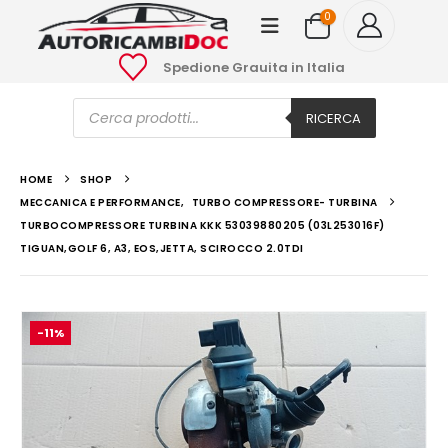
0
Spedione Grauita in Italia
Ricerca
prodotti
RICERCA
HOME
SHOP
MECCANICA E PERFORMANCE
,
TURBO COMPRESSORE- TURBINA
TURBOCOMPRESSORE TURBINA KKK 53039880205 (03L253016F)
TIGUAN,GOLF 6, A3, EOS,JETTA, SCIROCCO 2.0TDI
-11%