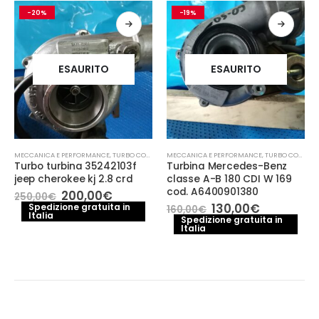
-20%
-19%
ESAURITO
ESAURITO
MECCANICA E PERFORMANCE
,
TURBO COMPRESSORE- TURBINA
MECCANICA E PERFORMANCE
,
TURBO COMPRESSORE- TURBINA
Turbo turbina 35242103f
Turbina Mercedes-Benz
jeep cherokee kj 2.8 crd
classe A-B 180 CDI W 169
cod. A6400901380
Il
Il
200,00
€
250,00
€
prezzo
prezzo
Il
Il
130,00
€
Spedizione gratuita in
160,00
€
Italia
originale
attuale
prezzo
prezzo
Spedizione gratuita in
era:
è:
Italia
originale
attuale
250,00€.
200,00€.
era:
è:
160,00€.
130,00€.