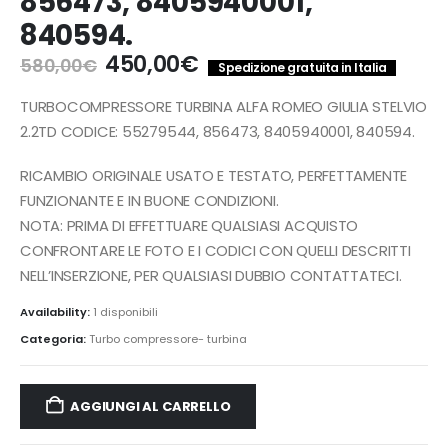
856473, 8405940001,
840594.
Il
Il
450,00
€
580,00
€
Spedizione gratuita in Italia
prezzo
prezzo
originale
attuale
TURBOCOMPRESSORE TURBINA ALFA ROMEO GIULIA STELVIO
era:
è:
2.2TD CODICE: 55279544, 856473, 8405940001, 840594.
580,00€.
450,00€.
RICAMBIO ORIGINALE USATO E TESTATO, PERFETTAMENTE
FUNZIONANTE E IN BUONE CONDIZIONI.
NOTA: PRIMA DI EFFETTUARE QUALSIASI ACQUISTO
CONFRONTARE LE FOTO E I CODICI CON QUELLI DESCRITTI
NELL’INSERZIONE, PER QUALSIASI DUBBIO CONTATTATECI.
Availability:
1 disponibili
Categoria:
Turbo compressore- turbina
AGGIUNGI AL CARRELLO