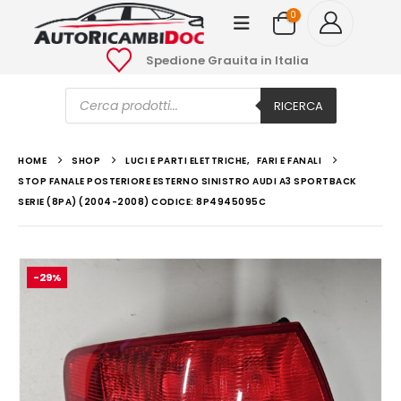
0
Spedione Grauita in Italia
Ricerca
prodotti
RICERCA
HOME
SHOP
LUCI E PARTI ELETTRICHE
,
FARI E FANALI
STOP FANALE POSTERIORE ESTERNO SINISTRO AUDI A3 SPORTBACK
SERIE (8PA) (2004-2008) CODICE: 8P4945095C
-29%