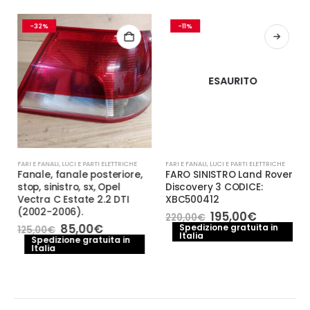
-32%
-11%
ESAURITO
FARI E FANALI
,
LUCI E PARTI ELETTRICHE
FARI E FANALI
,
LUCI E PARTI ELETTRICHE
Fanale, fanale posteriore,
FARO SINISTRO Land Rover
stop, sinistro, sx, Opel
Discovery 3 CODICE:
Vectra C Estate 2.2 DTI
XBC500412
(2002-2006).
Il
Il
195,00
€
220,00
€
prezzo
prezzo
Il
Il
85,00
€
Spedizione gratuita in
125,00
€
Italia
originale
attuale
prezzo
prezzo
Spedizione gratuita in
era:
è:
Italia
originale
attuale
220,00€.
195,00€.
era:
è:
125,00€.
85,00€.