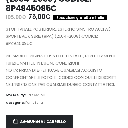
8P4945095C
Il
Il
75,00
€
105,00
€
Spedizione gratuita in Italia
prezzo
prezzo
originale
attuale
STOP FANALE POSTERIORE ESTERNO SINISTRO AUDI A3
era:
è:
SPORTBACK SERIE (8PA) (2004-2008) CODICE:
105,00€.
75,00€.
8P4945095C
RICAMBIO ORIGINALE USATO E TESTATO, PERFETTAMENTE
FUNZIONANTE E IN BUONE CONDIZIONI.
NOTA: PRIMA DI EFFETTUARE QUALSIASI ACQUISTO
CONFRONTARE LE FOTO E I CODICI CON QUELLI DESCRITTI
NELL’INSERZIONE, PER QUALSIASI DUBBIO CONTATTATECI.
Availability:
1 disponibili
Categoria:
Fari e fanali
AGGIUNGI AL CARRELLO