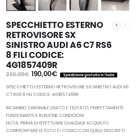
SPECCHIETTO ESTERNO
RETROVISORE SX
SINISTRO AUDI A6 C7 RS6
8 FILI CODICE:
4G1857409R
Il
Il
190,00
€
220,00
€
Spedizione gratuita in Italia
prezzo
prezzo
originale
attuale
SPECCHIETTO ESTERNO RETROVISORE SX SINISTRO AUDI A6
era:
è:
C7 RS6 8 FILI CODICE: 4G1857409R
220,00€.
190,00€.
RICAMBIO ORIGINALE USATO E TESTATO, PERFETTAMENTE
FUNZIONANTE E IN BUONE CONDIZIONI.
NOTA: PRIMA DI EFFETTUARE QUALSIASI ACQUISTO
CONFRONTARE LE FOTO E I CODICI CON QUELLI DESCRITTI