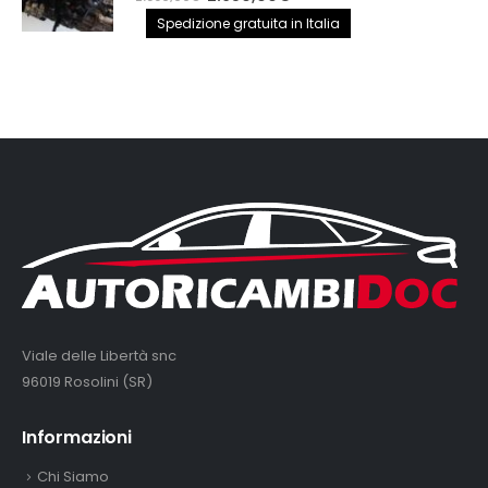
prezzo
prezzo
Spedizione gratuita in Italia
originale
attuale
era:
è:
2.890,00€.
2.650,00€.
Viale delle Libertà snc
96019 Rosolini (SR)
Informazioni
Chi Siamo