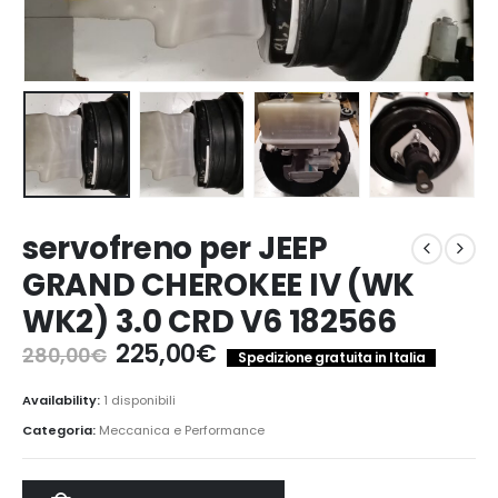
servofreno per JEEP
GRAND CHEROKEE IV (WK
WK2) 3.0 CRD V6 182566
Il
Il
225,00
€
280,00
€
Spedizione gratuita in Italia
prezzo
prezzo
originale
attuale
Availability:
1 disponibili
era:
è:
Categoria:
Meccanica e Performance
280,00€.
225,00€.