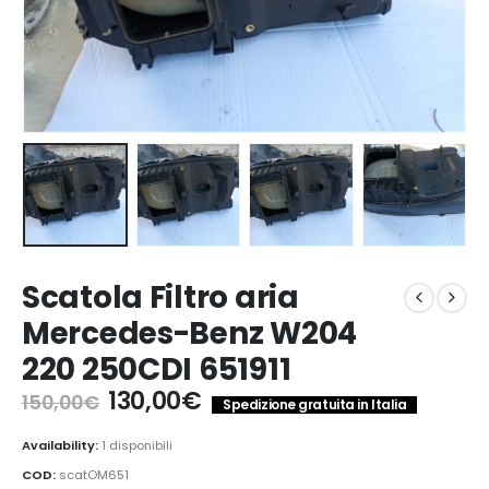
Scatola Filtro aria
Mercedes-Benz W204
220 250CDI 651911
Il
Il
130,00
€
150,00
€
Spedizione gratuita in Italia
prezzo
prezzo
originale
attuale
Availability:
1 disponibili
era:
è:
COD:
scatOM651