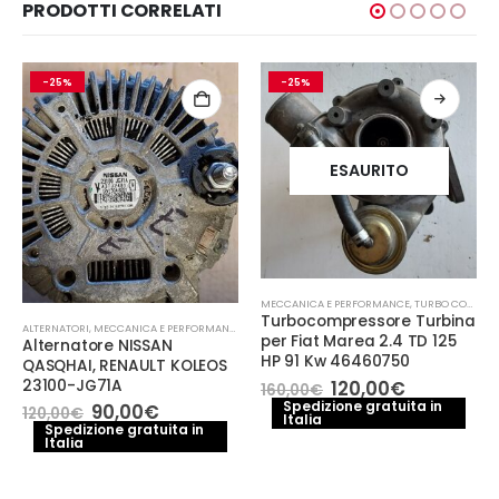
PRODOTTI CORRELATI
-25%
-25%
ESAURITO
MECCANICA E PERFORMANCE
,
TURBO COMPRESSORE- TURBINA
Turbocompressore Turbina
ALTERNATORI
,
MECCANICA E PERFORMANCE
per Fiat Marea 2.4 TD 125
Alternatore NISSAN
HP 91 Kw 46460750
QASQHAI, RENAULT KOLEOS
Il
Il
23100-JG71A
120,00
€
160,00
€
prezzo
prezzo
Spedizione gratuita in
Il
Il
90,00
€
120,00
€
Italia
originale
attuale
prezzo
prezzo
Spedizione gratuita in
era:
è:
e
Italia
originale
attuale
160,00€.
120,00€.
era:
è:
.
120,00€.
90,00€.