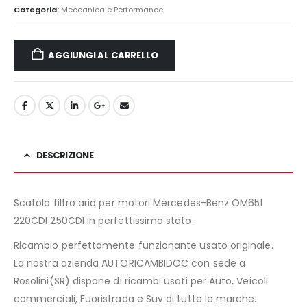
150,00€.
130,00€.
Categoria:
Meccanica e Performance
AGGIUNGI AL CARRELLO
DESCRIZIONE
Scatola filtro aria per motori Mercedes-Benz OM651
220CDI 250CDI in perfettissimo stato.
Ricambio perfettamente funzionante usato originale.
La nostra azienda AUTORICAMBIDOC con sede a
Rosolini(SR) dispone di ricambi usati per Auto, Veicoli
commerciali, Fuoristrada e Suv di tutte le marche.