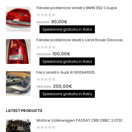
Fanale posteriore sinistro BMW E92 Coupe
0
out of 5
Il
Il
90,00
€
110,00
€
prezzo
prezzo
Spedizione gratuita in Italia
originale
attuale
Fanale posteriore destro Land Rover Discovery 3
era:
è:
110,00€.
90,00€.
0
out of 5
Il
Il
100,00
€
140,00
€
prezzo
prezzo
Spedizione gratuita in Italia
originale
attuale
Faro sinistro Audi A1 8X0941005
era:
è:
140,00€.
100,00€.
0
out of 5
Il
Il
200,00
€
250,00
€
prezzo
prezzo
Spedizione gratuita in Italia
originale
attuale
era:
è:
LATEST PRODUCTS
250,00€.
200,00€.
Motore Volkswagen PASSAT CRB CRBC 2.0TDI 150CV
0
out of 5