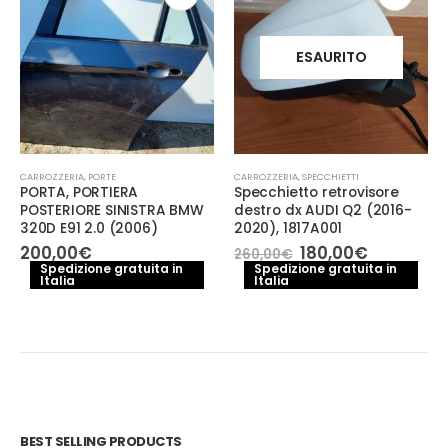
ESAURITO
CARROZZERIA
,
PORTE
CARROZZERIA
,
SPECCHIETTI
PORTA, PORTIERA
Specchietto retrovisore
POSTERIORE SINISTRA BMW
destro dx AUDI Q2 (2016-
320D E91 2.0 (2006)
2020), 1817A001
Il
Il
200,00
€
180,00
€
260,00
€
prezzo
prezzo
Spedizione gratuita in
Spedizione gratuita in
Italia
Italia
originale
attuale
era:
è:
260,00€.
180,00€.
BEST SELLING PRODUCTS