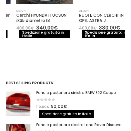
CERCHI
CERCHI
Cerchi HYUNDAI TUCSON
RUOTE CON CERCHI IN LEGA
iX35 diametro 18
OPEL ASTRA J
Il
Il
Il
Il
340,00
€
330,00
€
400,00
€
400,00
€
o
prezzo
prezzo
prezzo
prezzo
Spedizione gratuita in
Spedizione gratuita in
le
Italia
originale
attuale
Italia
originale
attuale
era:
è:
era:
è:
0€.
400,00€.
340,00€.
400,00€.
330,00€
BEST SELLING PRODUCTS
Fanale posteriore sinistro BMW E92 Coupe
0
out of 5
Il
Il
90,00
€
110,00
€
prezzo
prezzo
Spedizione gratuita in Italia
originale
attuale
Fanale posteriore destro Land Rover Discovery 3
era:
è: