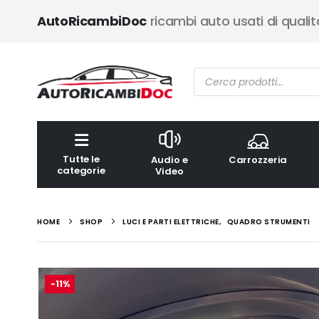
AutoRicambiDoc
ricambi auto usati di qualit
Ricerca
prodotti
Tutte le
Audio e
Carrozzeria
categorie
Video
HOME
SHOP
LUCI E PARTI ELETTRICHE
,
QUADRO STRUMENTI
-11%