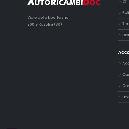
Chi
Pol
Viale delle Libertà snc
Ter
96019 Rosolini (SR)
Dir
Acc
Ac
Ca
Car
I mi