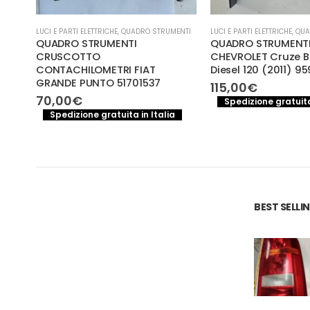
ENTI
LUCI E PARTI ELETTRICHE
,
QUADRO STRUMENTI
LUCI E PARTI ELETTRICHE
,
QUA
QUADRO STRUMENTI
QUADRO STRUMENT
R
CRUSCOTTO
CHEVROLET Cruze B
CONTACHILOMETRI FIAT
Diesel 120 (2011) 
GRANDE PUNTO 51701537
115,00
€
70,00
€
a
Spedizione gratuita
Spedizione gratuita in Italia
BEST SELL