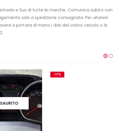
ristrada e Suv di tutte le marche. Comunica subito con
Pagamento solo a spedizione consegnata. Per ulteriori
avere a portata di mano i dati del vostro veicolo o la
32
-17%
-
ESAURITO