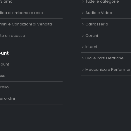
 Siamo
Tutte le categorie
itica di rimborso e reso
Audio e Video
mini e Condizioni di Vendita
Carrozzeria
itto di recesso
Cerchi
Interni
ount
Luci e Parti Elettriche
count
Meccanica e Performa
ssa
rello
ei ordini