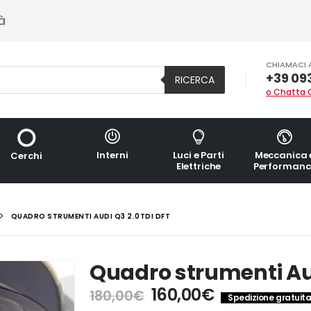
à
CHIAMACI 
+39 09
RICERCA
o Chatta 
Interni
Luci e Parti
Meccanica 
Cerchi
Elettriche
Performanc
QUADRO STRUMENTI AUDI Q3 2.0TDI DFT
Quadro strumenti Au
Il
Il
160,00
€
180,00
€
Spedizione gratuita 
prezzo
prezzo