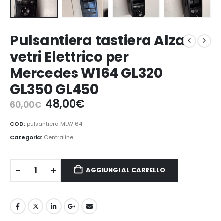
Pulsantiera tastiera Alza
vetri Elettrico per
Mercedes W164 GL320
GL350 GL450
Il
Il
48,00
€
60,00
€
prezzo
prezzo
originale
attuale
COD:
pulsantiera MLW164
era:
è:
Categoria:
Centraline
60,00€.
48,00€.
AGGIUNGI AL CARRELLO