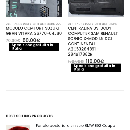
CENTRALINE
,
LUCI E PARTI ELETTRICHE
,
QUADRO STRUMENTI
CENTRALINE
,
LUCI E PARTI ELETTRICHE
MODULO COMFORT SUZUKI
CENTRALINA BSI BODY
GRAN VITARA 36770-64JB0
COMPUTER SAM RENAULT
SCENIC X-MOD 1.9 DCI
Il
Il
50,00
€
70,00
€
CONTINENTAL
prezzo
prezzo
Spedizione gratuita in
Italia
originale
attuale
A2C53284891 –
era:
è:
284B17882R
70,00€.
50,00€.
e
Il
Il
110,00
€
120,00
€
prezzo
prezzo
Spedizione gratuita in
.
Italia
originale
attuale
era:
è:
120,00€.
110,00€.
BEST SELLING PRODUCTS
Fanale posteriore sinistro BMW E92 Coupe