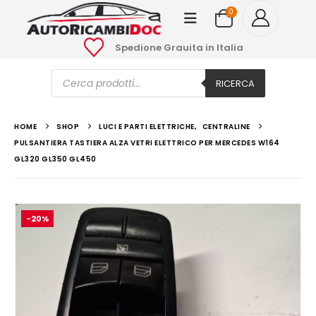
0
Spedione Grauita in Italia
Ricerca
prodotti
RICERCA
HOME
SHOP
LUCI E PARTI ELETTRICHE
,
CENTRALINE
PULSANTIERA TASTIERA ALZA VETRI ELETTRICO PER MERCEDES W164
GL320 GL350 GL450
-20%