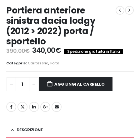
Portiera anteriore
sinistra dacia lodgy
(2012 > 2022) porta /
sportello
Il
Il
340,00
€
390,00
€
Spedizione gratuita in Italia
prezzo
prezzo
originale
attuale
Categorie:
Carrozzeria
,
Porte
era:
è:
390,00€.
340,00€.
AGGIUNGI AL CARRELLO
DESCRIZIONE