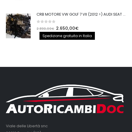
0
out of 5
CRB MOTORE VW GOLF 7 VII (2012 >) AUDI SEAT 2.0TDI 150CV CRB IMPIANTO BOSCH
0
out of 5
Il
Il
2.650,00
€
2.890,00
€
prezzo
prezzo
Spedizione gratuita in Italia
originale
attuale
era:
è:
2.890,00€.
2.650,00€.
Viale delle Libertà snc