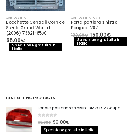
CARROZZERIA
CARROZZERIA
,
PORTE
Bocchette Centrali Cornice
Porta portiera sinistra
Suzuki Grand Vitara II
Peugeot 207
(2006) 73821-65J0
Il
Il
150,00
€
180,00
€
prezzo
prezzo
55,00
€
Spedizione gratuita in
Italia
originale
attuale
Spedizione gratuita in
era:
è:
Italia
180,00€.
150,00€.
e
€.
BEST SELLING PRODUCTS
Fanale posteriore sinistro BMW E92 Coupe
0
out of 5
Il
Il
90,00
€
110,00
€
prezzo
prezzo
Spedizione gratuita in Italia
originale
attuale