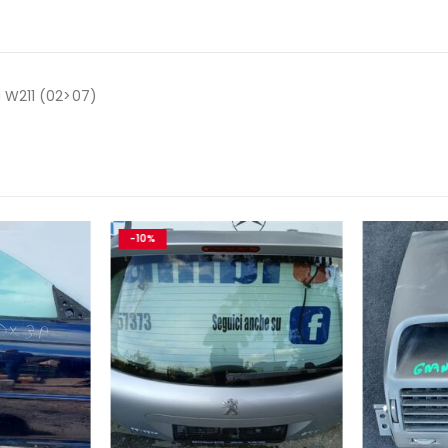
a W211 (02>07)
-10%