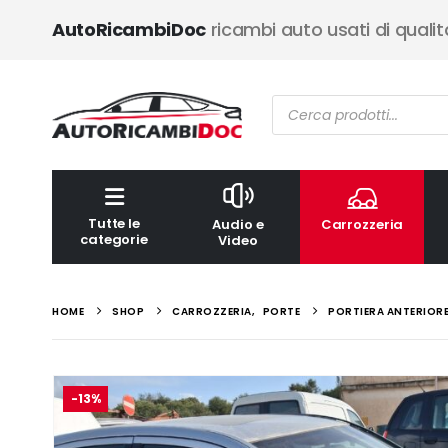
AutoRicambiDoc
ricambi auto usati di qualit
Ricerca
prodotti
Tutte le
Audio e
Carrozzeria
categorie
Video
HOME
SHOP
CARROZZERIA
,
PORTE
PORTIERA ANTERIORE
-13%