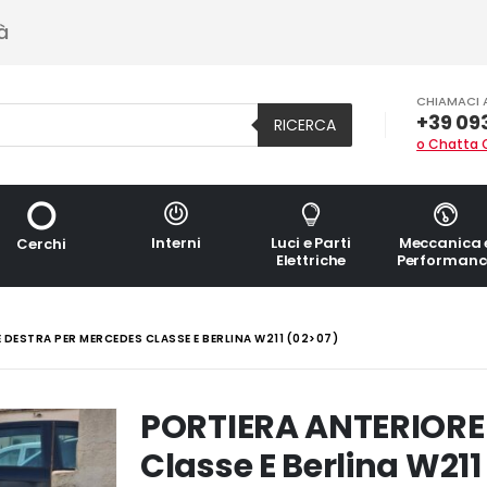
à
CHIAMACI 
+39 09
RICERCA
o Chatta 
Interni
Luci e Parti
Meccanica 
Cerchi
Elettriche
Performanc
 DESTRA PER MERCEDES CLASSE E BERLINA W211 (02>07)
PORTIERA ANTERIORE
Classe E Berlina W211