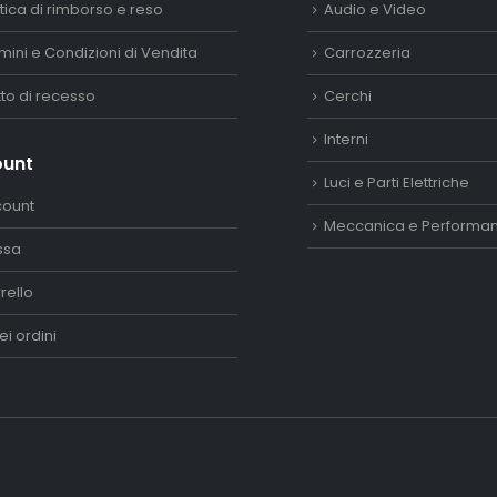
itica di rimborso e reso
Audio e Video
mini e Condizioni di Vendita
Carrozzeria
itto di recesso
Cerchi
Interni
ount
Luci e Parti Elettriche
count
Meccanica e Performa
ssa
rello
ei ordini