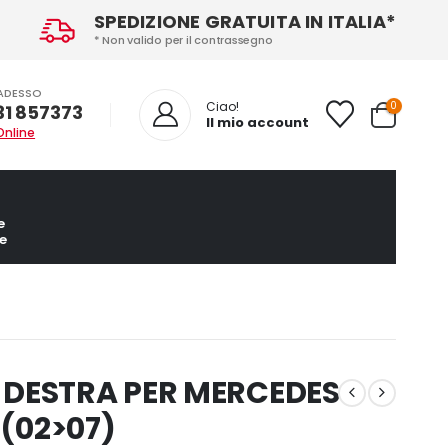
SPEDIZIONE GRATUITA IN ITALIA*
* Non valido per il contrassegno
ADESSO
0
Ciao!
31 857373
Il mio account
Online
e
e
 DESTRA PER MERCEDES
 (02>07)