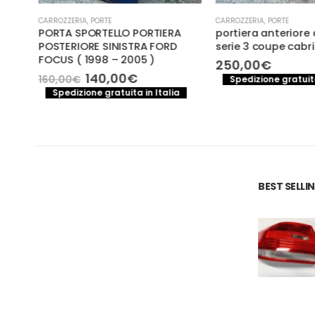
CARROZZERIA
,
PORTE
CARROZZERIA
,
PORTE
ugeot
PORTA SPORTELLO PORTIERA
portiera anteriore
POSTERIORE SINISTRA FORD
serie 3 coupe cabr
FOCUS ( 1998 – 2005 )
250,00
€
o
Il
Il
140,00
€
160,00
€
a
Spedizione gratuita
le
prezzo
prezzo
Spedizione gratuita in Italia
originale
attuale
€.
era:
è:
160,00€.
140,00€.
BEST SELL