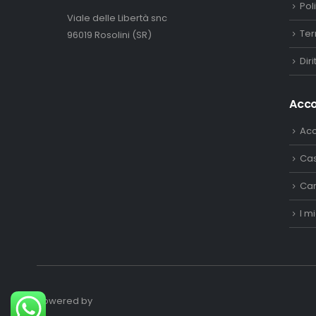
Pol
Viale delle Libertà snc
Ter
96019 Rosolini (SR)
Dir
Acc
Ac
Ca
Car
I mi
Powered by