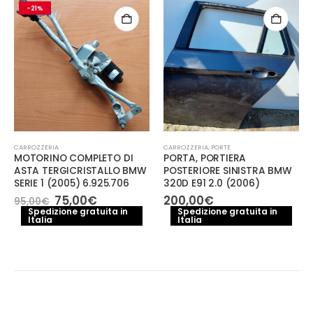
-21%
CARROZZERIA
CARROZZERIA
,
PORTE
MOTORINO COMPLETO DI
PORTA, PORTIERA
ASTA TERGICRISTALLO BMW
POSTERIORE SINISTRA BMW
SERIE 1 (2005) 6.925.706
320D E91 2.0 (2006)
Il
Il
75,00
€
200,00
€
95,00
€
prezzo
prezzo
Spedizione gratuita in
Spedizione gratuita in
Italia
originale
attuale
Italia
o
era:
è:
le
95,00€.
75,00€.
0€.