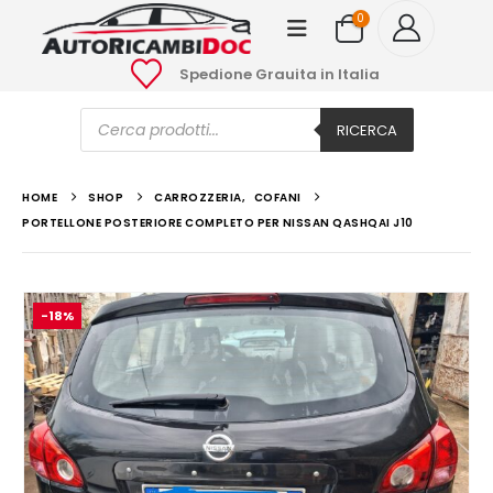
0
Spedione Grauita in Italia
Ricerca
prodotti
RICERCA
HOME
SHOP
CARROZZERIA
,
COFANI
PORTELLONE POSTERIORE COMPLETO PER NISSAN QASHQAI J10
-18%