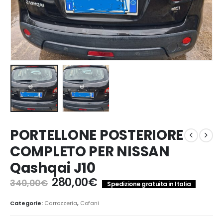
PORTELLONE POSTERIORE
COMPLETO PER NISSAN
Qashqai J10
Il
Il
280,00
€
340,00
€
Spedizione gratuita in Italia
prezzo
prezzo
originale
attuale
Categorie:
Carrozzeria
,
Cofani
era:
è: