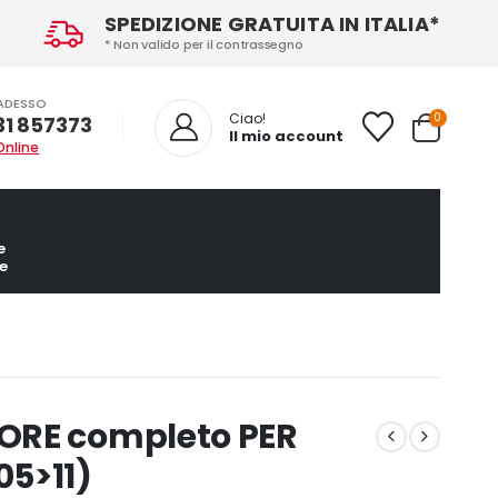
SPEDIZIONE GRATUITA IN ITALIA*
* Non valido per il contrassegno
ADESSO
0
Ciao!
31 857373
Il mio account
Online
e
e
ORE completo PER
5>11)