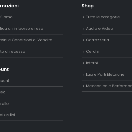
rmazioni
Shop
 Siamo
Tutte le categorie
itica di rimborso e reso
Audio e Video
mini e Condizioni di Vendita
Carrozzeria
itto di recesso
Cerchi
Interni
ount
Luci e Parti Elettriche
count
Meccanica e Performa
ssa
rello
ei ordini