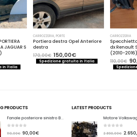
CARROZZERIA
,
PORTE
CARROZZERIA
 PORTIERA
Portiera destra Opel Anteriore
Specchietto
RA JAGUAR S
destra
dx Renault S
)
(2010-2016)
Il
Il
150,00
€
170,00
€
prezzo
prezzo
Il
90
110,00
€
Spedizione gratuita in Italia
originale
attuale
pr
 in Italia
Spedizione
era:
è:
or
170,00€.
150,00€.
er
11
ING PRODUCTS
LATEST PRODUCTS
Fanale posteriore sinistro BMW E92 Coupe
0
out of 5
0
out of 5
Il
Il
Il
90,00
€
2.650
110,00
€
2.890,00
€