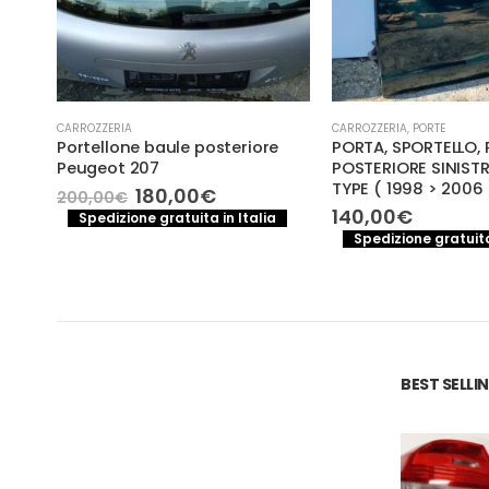
CARROZZERIA
CARROZZERIA
,
PORTE
Portellone baule posteriore
PORTA, SPORTELLO,
A
Peugeot 207
POSTERIORE SINIST
TYPE ( 1998 > 2006 
Il
Il
180,00
€
200,00
€
prezzo
prezzo
140,00
€
Spedizione gratuita in Italia
originale
attuale
a
Spedizione gratuita
era:
è:
200,00€.
180,00€.
BEST SELL