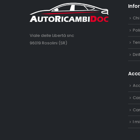
Info
Chi
Pol
Viale delle Libertà snc
Ter
96019 Rosolini (SR)
Dir
Acc
Ac
Ca
Car
I mi