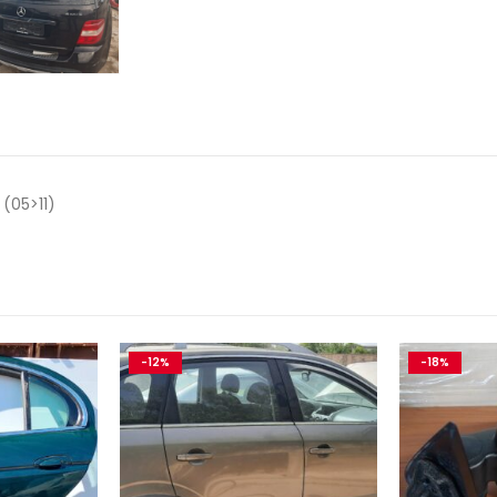
(05>11)
-12%
-18%