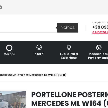
à
CHIAMACI 
+39 09
RICERCA
o Chatta 
Interni
Luci e Parti
Meccanica 
Cerchi
Elettriche
Performanc
IORE COMPLETO PER MERCEDES ML W164 (05>11)
PORTELLONE POSTERI
MERCEDES ML W164 (0