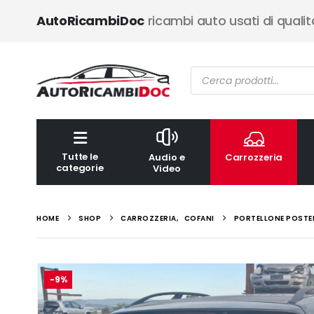
AutoRicambiDoc
ricambi auto usati di qualit
Ricerca
prodotti
Tutte le
Audio e
Carrozzeria
categorie
Video
HOME
SHOP
CARROZZERIA
,
COFANI
PORTELLONE POSTER
-9%