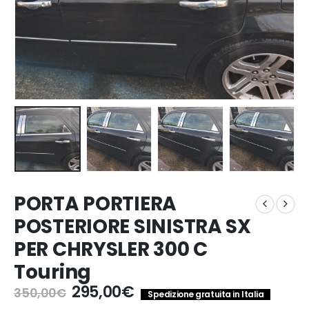
PORTA PORTIERA
POSTERIORE SINISTRA SX
PER CHRYSLER 300 C
Touring
Il
Il
295,00
€
350,00
€
Spedizione gratuita in Italia
prezzo
prezzo