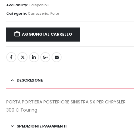
originale
attuale
Availability:
1 disponibili
era:
è:
Categorie:
Carrozzeria
,
Porte
350,00€.
295,00€.
AGGIUNGI AL CARRELLO
DESCRIZIONE
PORTA PORTIERA POSTERIORE SINISTRA SX PER CHRYSLER
300 C Touring
SPEDIZIONI E PAGAMENTI