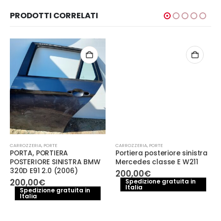
PRODOTTI CORRELATI
CARROZZERIA
,
PORTE
CARROZZERIA
,
PORTE
PORTA, PORTIERA
Portiera posteriore sinistra
POSTERIORE SINISTRA BMW
Mercedes classe E W211
320D E91 2.0 (2006)
200,00
€
200,00
€
Spedizione gratuita in
Italia
Spedizione gratuita in
Italia