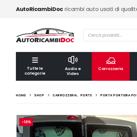
AutoRicambiDoc
ricambi auto usati di qualit
Ricerca
prodotti
Tutte le
Audio e
Carrozzeria
categorie
Video
HOME
SHOP
CARROZZERIA
,
PORTE
PORTA PORTIERA POS
-13%