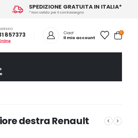
SPEDIZIONE GRATUITA IN ITALIA*
* Non valido per il contrassegno
ADESSO
0
Ciao!
31 857373
Il mio account
Online
e
e
riore destra Renault