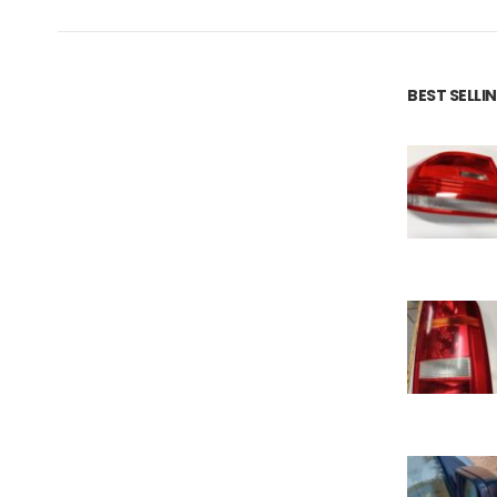
00€.
BEST SELL