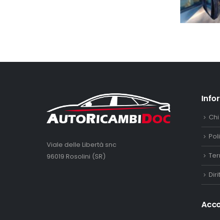
Info
Chi
Pol
Viale delle Libertà snc
Ter
96019 Rosolini (SR)
Dir
Acc