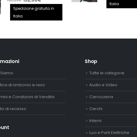
132,00
€
150,00
€
origina
Italia
prezzo
prezzo
Spedizione gratuita in
era:
originale
attuale
Italia
2.890,
era:
è:
150,00€.
132,00€.
rmazioni
Shop
 Siamo
Tutte le categorie
itica di rimborso e reso
Audio e Video
mini e Condizioni di Vendita
Carrozzeria
itto di recesso
Cerchi
Interni
ount
Luci e Parti Elettriche