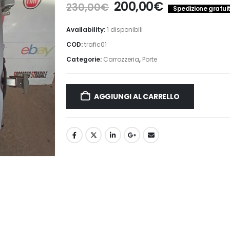
Il
Il
200,00
€
230,00
€
Spedizione gratuita
prezzo
prezzo
originale
attuale
Availability:
1 disponibili
era:
è:
COD:
trafic01
230,00€.
200,00€.
Categorie:
Carrozzeria
,
Porte
AGGIUNGI AL CARRELLO