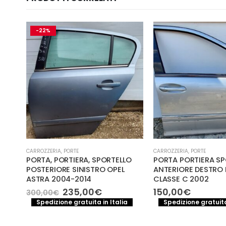
CARROZZERIA
,
PORTE
CARROZZERIA
,
PORTE
LO
PORTA PORTIERA SPORTELLO
BMW SERIE 530 (20
ANTERIORE DESTRO MERCEDES
SPORTELLO PORTA P
CLASSE C 2002
POSTERIORE SINIST
150,00
€
200,00
€
o
a
Spedizione gratuita in Italia
Spedizione gratuita
le