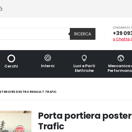
à
CHIAMACI 
+39 09
RICERCA
o Chatta 
Interni
Luci e Parti
Meccanica 
Cerchi
Elettriche
Performanc
TERIORE DESTRA RENAULT TRAFIC
Porta portiera poste
Trafic