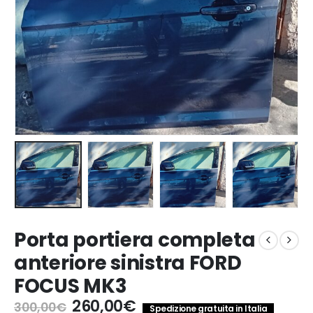
Porta portiera completa
anteriore sinistra FORD
FOCUS MK3
Il
Il
260,00
€
300,00
€
Spedizione gratuita in Italia