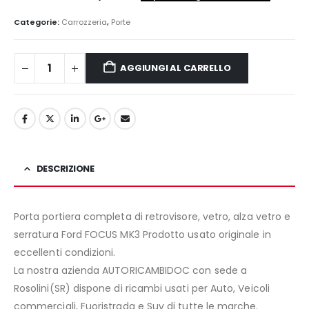
prezzo
prezzo
originale
attuale
Categorie:
Carrozzeria
,
Porte
era:
è:
300,00€.
260,00€.
AGGIUNGI AL CARRELLO
DESCRIZIONE
Porta portiera completa di retrovisore, vetro, alza vetro e
serratura Ford FOCUS MK3 Prodotto usato originale in
eccellenti condizioni.
La nostra azienda AUTORICAMBIDOC con sede a
Rosolini(SR) dispone di ricambi usati per Auto, Veicoli
commerciali, Fuoristrada e Suv di tutte le marche.