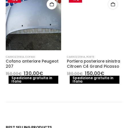
CARROZZERIA
,
COFANI
CARROZZERIA
,
PORTE
Cofano anteriore Peugeot
Portiera posteriore sinistra
207
Citroen C4 Grand Picasso
Il
Il
Il
Il
130,00
€
150,00
€
150,00
€
180,00
€
prezzo
prezzo
prezzo
prezzo
Spedizione gratuita in
Spedizione gratuita in
Italia
originale
attuale
Italia
originale
attuale
era:
è:
era:
è:
150,00€.
130,00€.
180,00€.
150,00€.
BEST SELLING PRODUCTS