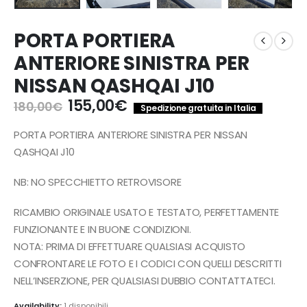
PORTA PORTIERA
ANTERIORE SINISTRA PER
NISSAN QASHQAI J10
Il
Il
155,00
€
180,00
€
Spedizione gratuita in Italia
prezzo
prezzo
originale
attuale
PORTA PORTIERA ANTERIORE SINISTRA PER NISSAN
era:
è:
QASHQAI J10
180,00€.
155,00€.
NB: NO SPECCHIETTO RETROVISORE
RICAMBIO ORIGINALE USATO E TESTATO, PERFETTAMENTE
FUNZIONANTE E IN BUONE CONDIZIONI.
NOTA: PRIMA DI EFFETTUARE QUALSIASI ACQUISTO
CONFRONTARE LE FOTO E I CODICI CON QUELLI DESCRITTI
NELL’INSERZIONE, PER QUALSIASI DUBBIO CONTATTATECI.
Availability:
1 disponibili