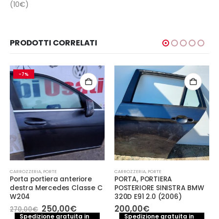
(10€)
PRODOTTI CORRELATI
-7%
CARROZZERIA
,
PORTE
CARROZZERIA
,
PORTE
Porta portiera anteriore
PORTA, PORTIERA
destra Mercedes Classe C
POSTERIORE SINISTRA BMW
W204
320D E91 2.0 (2006)
Il
Il
250,00
€
200,00
€
270,00
€
e
prezzo
prezzo
Spedizione gratuita in
Spedizione gratuita in