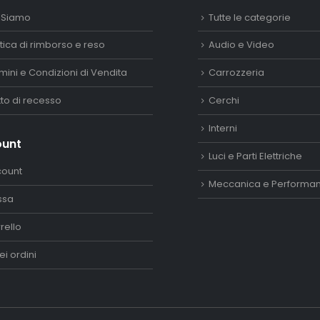
 Siamo
Tutte le categorie
itica di rimborso e reso
Audio e Video
mini e Condizioni di Vendita
Carrozzeria
itto di recesso
Cerchi
Interni
ount
Luci e Parti Elettriche
count
Meccanica e Performa
ssa
rello
ei ordini