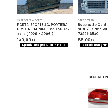
CARROZZERIA
,
PORTE
CARROZZERIA
O
PORTA, SPORTELLO, PORTIERA
Bocchette Centrali
DES
POSTERIORE SINISTRA JAGUAR S
Suzuki Grand Vitara
TYPE ( 1998 > 2006 )
73821-65J0
140,00
€
55,00
€
a
Spedizione gratuita in Italia
Spedizione gratuita
BEST SELL