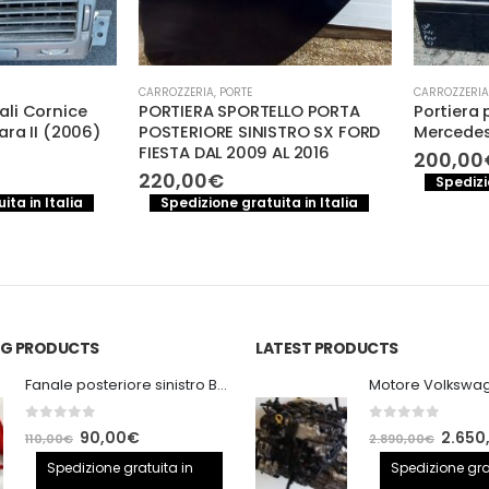
CARROZZERIA
,
PORTE
CARROZZERIA
,
PO
 Cornice
PORTIERA SPORTELLO PORTA
Portiera pos
 II (2006)
POSTERIORE SINISTRO SX FORD
Mercedes cl
FIESTA DAL 2009 AL 2016
200,00
€
220,00
€
Spedizione
 in Italia
Spedizione gratuita in Italia
ING PRODUCTS
LATEST PRODUCTS
Fanale posteriore sinistro BMW E92 Coupe
0
out of 5
0
out of 5
Il
Il
Il
90,00
€
2.650
110,00
€
2.890,00
€
prezzo
prezzo
prezzo
Spedizione gratuita in
Spedizione gra