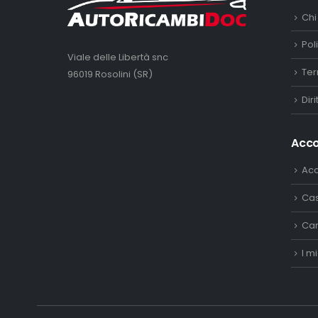
Chi
Pol
Viale delle Libertà snc
Ter
96019 Rosolini (SR)
Dir
Acc
Ac
Ca
Car
I mi