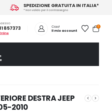
SPEDIZIONE GRATUITA IN ITALIA*
* Non valido per il contrassegno
ADESSO
0
Ciao!
31 857373
Il mio account
Online
e
e
ERIORE DESTRA JEEP
05-2010