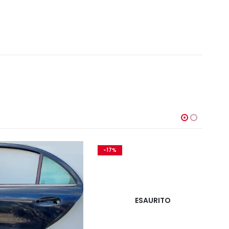
-17%
-1
ESAURITO