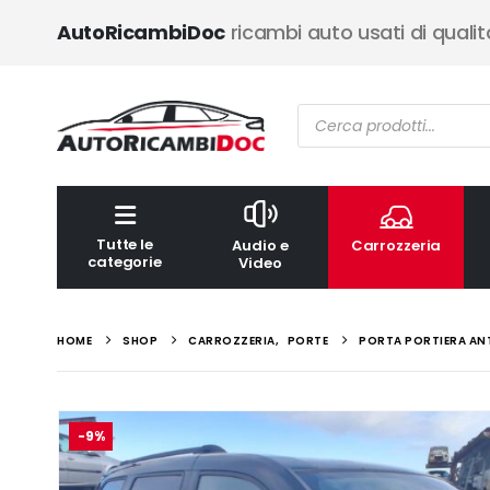
AutoRicambiDoc
ricambi auto usati di qualit
Ricerca
prodotti
Tutte le
Audio e
Carrozzeria
categorie
Video
HOME
SHOP
CARROZZERIA
,
PORTE
PORTA PORTIERA ANT
-9%