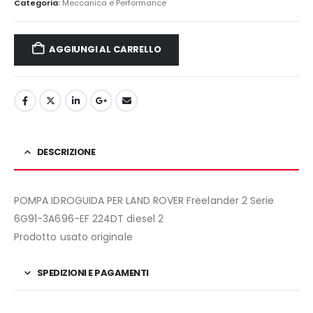
era:
è:
Categoria:
Meccanica e Performance
135,00€.
105,00€.
AGGIUNGI AL CARRELLO
DESCRIZIONE
POMPA IDROGUIDA PER LAND ROVER Freelander 2 Serie
6G91-3A696-EF 224DT diesel 2
Prodotto usato originale
SPEDIZIONI E PAGAMENTI