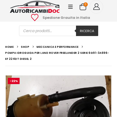
0
Spedione Grauita in Italia
Ricerca
prodotti
RICERCA
HOME
SHOP
MECCANICA E PERFORMANCE
POMPA IDROGUIDA PER LAND ROVER FREELANDER 2 SERIE 6G91-3A696-
EF 224DT DIESEL 2
-22%