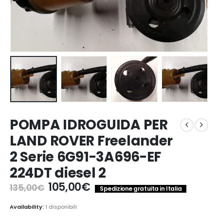
POMPA IDROGUIDA PER
LAND ROVER Freelander
2 Serie 6G91-3A696-EF
224DT diesel 2
Il
Il
105,00
€
135,00
€
Spedizione gratuita in Italia
prezzo
prezzo
originale
attuale
Availability:
1 disponibili