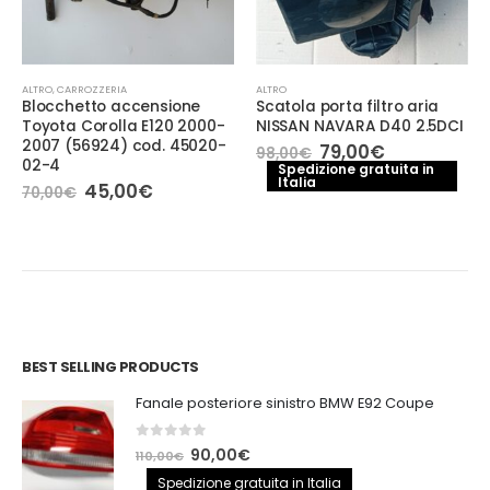
ALTRO
,
CARROZZERIA
ALTRO
Blocchetto accensione
Scatola porta filtro aria
Toyota Corolla E120 2000-
NISSAN NAVARA D40 2.5DCI
2007 (56924) cod. 45020-
Il
Il
79,00
€
98,00
€
02-4
prezzo
prezzo
Spedizione gratuita in
Italia
originale
attuale
Il
Il
45,00
€
70,00
€
era:
è:
prezzo
prezzo
98,00€.
79,00€.
originale
attuale
era:
è:
70,00€.
45,00€.
BEST SELLING PRODUCTS
Fanale posteriore sinistro BMW E92 Coupe
0
out of 5
Il
Il
90,00
€
110,00
€
prezzo
prezzo
Spedizione gratuita in Italia