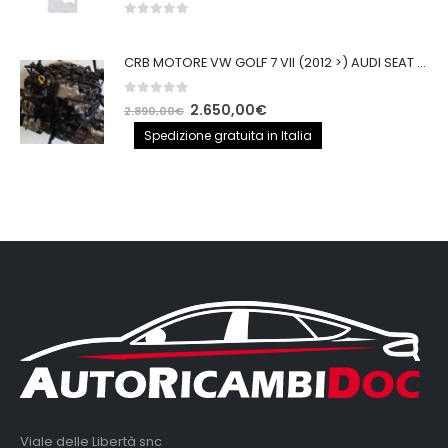
0
out of 5
CRB MOTORE VW GOLF 7 VII (2012 >) AUDI SEAT 2.0TDI 150CV CRB IMPIANTO BOSCH
0
out of 5
Il
Il
2.650,00
€
2.890,00
€
prezzo
prezzo
Spedizione gratuita in Italia
originale
attuale
era:
è:
2.890,00€.
2.650,00€.
Viale delle Libertà snc