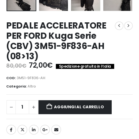
PEDALE ACCELERATORE
PER FORD Kuga Serie
(CBV) 3M51-9F836-AH
(08>13)
Il
Il
72,00
€
80,00
€
Spedizione gratuita in Italia
prezzo
prezzo
originale
attuale
COD:
3M51-9F836-AH
era:
è:
Categoria:
Altro
80,00€.
72,00€.
AGGIUNGI AL CARRELLO