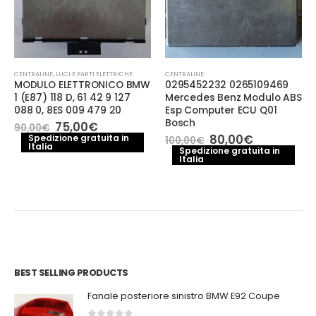
CENTRALINE
,
LUCI E PARTI ELETTRICHE
CENTRALINE
MODULO ELETTRONICO BMW
0295452232 0265109469
1 (E87) 118 D, 61 42 9 127
Mercedes Benz Modulo ABS
088 0, 8ES 009 479 20
Esp Computer ECU Q01
Bosch
Il
Il
75,00
€
90,00
€
prezzo
prezzo
Il
Il
80,00
€
Spedizione gratuita in
100,00
€
Italia
originale
attuale
prezzo
prezzo
Spedizione gratuita in
era:
è:
Italia
originale
attuale
90,00€.
75,00€.
era:
è:
100,00€.
80,00€.
BEST SELLING PRODUCTS
Fanale posteriore sinistro BMW E92 Coupe