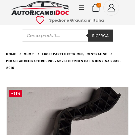
0
Spedione Grauita in Italia
Ricerca
prodotti
RICERCA
HOME
SHOP
LUCI E PARTI ELETTRICHE
,
CENTRALINE
PEDALE ACCELERATORE 0280752251 CITROEN C3 1.4 BENZINA 2002-
2010
-31%