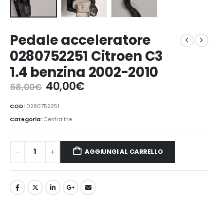
Pedale acceleratore
0280752251 Citroen C3
1.4 benzina 2002-2010
Il
Il
40,00
€
58,00
€
prezzo
prezzo
originale
attuale
COD:
0280752251
era:
è:
Categoria:
Centraline
58,00€.
40,00€.
AGGIUNGI AL CARRELLO