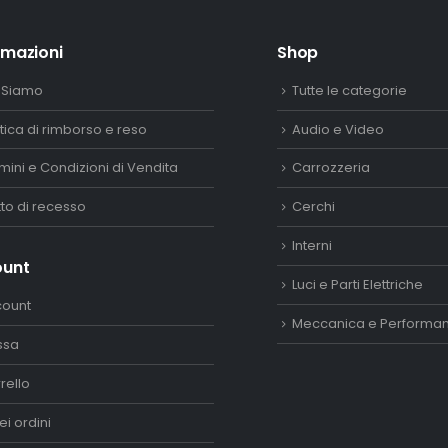
rmazioni
Shop
 Siamo
Tutte le categorie
itica di rimborso e reso
Audio e Video
mini e Condizioni di Vendita
Carrozzeria
itto di recesso
Cerchi
Interni
ount
Luci e Parti Elettriche
count
Meccanica e Performa
ssa
rello
ei ordini