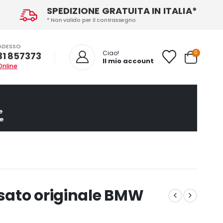
SPEDIZIONE GRATUITA IN ITALIA*
* Non valido per il contrassegno
ADESSO
0
Ciao!
31 857373
Il mio account
Online
e
e
usato originale BMW