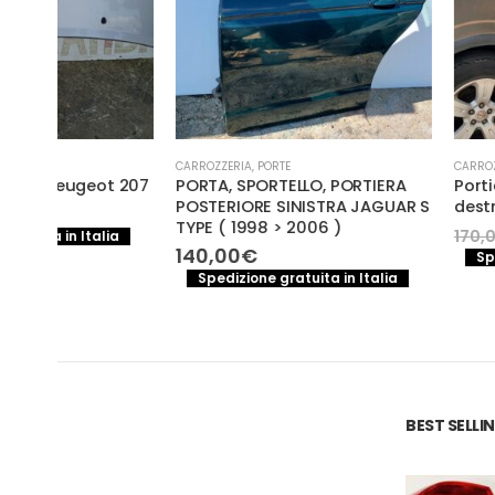
CARROZZERIA
,
PORTE
CARROZZERIA
,
PORTE
 207
PORTA, SPORTELLO, PORTIERA
Portiera destra Ope
POSTERIORE SINISTRA JAGUAR S
destra
TYPE ( 1998 > 2006 )
Il
150,00
€
170,00
€
a
e
prezzo
140,00
€
Spedizione gratuita
original
Spedizione gratuita in Italia
€.
era:
170,00€.
BEST SELL