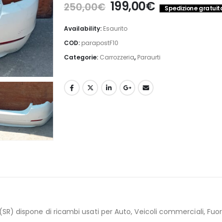
Il
Il
199,00
€
250,00
€
Spedizione gratuita 
prezzo
prezzo
originale
attuale
Availability:
Esaurito
era:
è:
COD:
parapostF10
250,00€.
199,00€.
Categorie:
Carrozzeria
,
Paraurti
) dispone di ricambi usati per Auto, Veicoli commerciali, Fuori