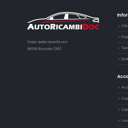
Info
Chi
Pol
Viale delle Libertà snc
Ter
96019 Rosolini (SR)
Dir
Acc
Ac
Ca
Car
I mi