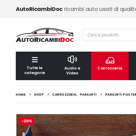
AutoRicambiDoc
ricambi auto usati di qualit
Ricerca
prodotti
Tutte le
Audio e
Carrozzeria
categorie
Video
HOME
SHOP
CARROZZERIA
,
PARAURTI
PARAURTI POSTER
-20%