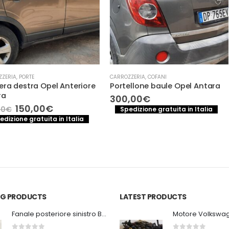
CARROZZERIA
,
COFANI
CARROZZERIA
,
PO
l Anteriore
Portellone baule Opel Antara
PORTA, POR
SINISTRA BM
300,00
€
(2006)
Il
Spedizione gratuita in Italia
prezzo
200,00
€
 in Italia
e
attuale
Spedizione
è:
150,00€.
ING PRODUCTS
LATEST PRODUCTS
Fanale posteriore sinistro BMW E92 Coupe