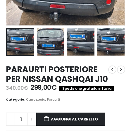
PARAURTI POSTERIORE
PER NISSAN QASHQAI J10
Il
Il
299,00
€
340,00
€
Spedizione gratuita in Italia
prezzo
prezzo
originale
attuale
Categorie:
Carrozzeria
,
Paraurti
era:
è:
340,00€.
299,00€.
AGGIUNGI AL CARRELLO