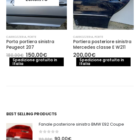
CARROZZERIA
,
PORTE
CARROZZERIA
,
PORTE
Porta portiera sinistra
Portiera posteriore sinistra
Peugeot 207
Mercedes classe E W211
Il
Il
150,00
€
200,00
€
180,00
€
prezzo
prezzo
Spedizione gratuita in
Spedizione gratuita in
Italia
originale
attuale
Italia
era:
è:
o
180,00€.
150,00€.
le
0€.
BEST SELLING PRODUCTS
Fanale posteriore sinistro BMW E92 Coupe
0
out of 5
Il
Il
90,00
€
110,00
€