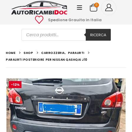
0
Spedione Grauita in Italia
Ricerca
prodotti
RICERCA
HOME
SHOP
CARROZZERIA
,
PARAURTI
PARAURTI POSTERIORE PER NISSAN QASHQAI J10
-12%