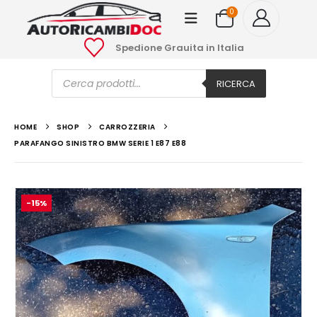
0
Spedione Grauita in Italia
Ricerca
prodotti
RICERCA
HOME
SHOP
CARROZZERIA
PARAFANGO SINISTRO BMW SERIE 1 E87 E88
-15%