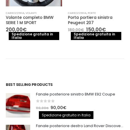
CARROZZERIA
,
VOLANTI
CARROZZERIA
,
PORTE
Volante completo BMW
Porta portiera sinistra
SERIE 1 M SPORT
Peugeot 207
Il
Il
200,00
€
150,00
€
180,00
€
prezzo
prezzo
Spedizione gratuita in
Spedizione gratuita in
Italia
Italia
originale
attuale
era:
è:
180,00€.
150,00€.
BEST SELLING PRODUCTS
Fanale posteriore sinistro BMW E92 Coupe
0
out of 5
Il
Il
90,00
€
110,00
€
prezzo
prezzo
Spedizione gratuita in Italia
originale
attuale
Fanale posteriore destro Land Rover Discovery 3
era:
è: