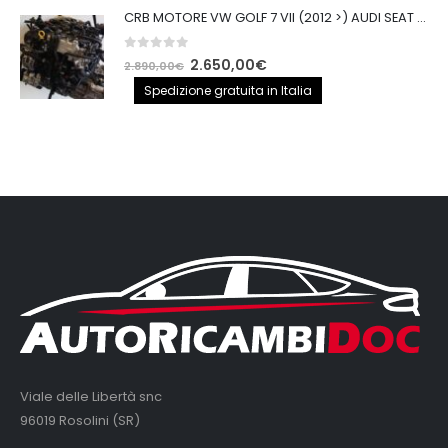
CRB MOTORE VW GOLF 7 VII (2012 >) AUDI SEAT 2.0TDI 150CV CRB IMPIANTO BOSCH
0
out of 5
Il
Il
2.650,00
€
2.890,00
€
prezzo
prezzo
Spedizione gratuita in Italia
originale
attuale
era:
è:
2.890,00€.
2.650,00€.
Viale delle Libertà snc
96019 Rosolini (SR)