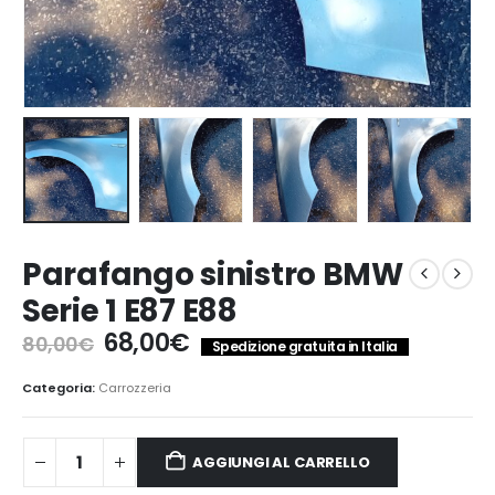
Parafango sinistro BMW
Serie 1 E87 E88
Il
Il
68,00
€
80,00
€
Spedizione gratuita in Italia
prezzo
prezzo
originale
attuale
Categoria:
Carrozzeria
era:
è:
80,00€.
68,00€.
AGGIUNGI AL CARRELLO