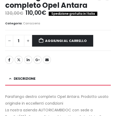
completo Opel Antara
Il
Il
110,00
€
130,00
€
Spedizione gratuita in Italia
prezzo
prezzo
originale
attuale
Categoria:
Carrozzeria
era:
è:
130,00€.
110,00€.
AGGIUNGI AL CARRELLO
DESCRIZIONE
Parafango destro completo Opel Antara. Prodotto usato
originale in eccellenti condizioni
La nostra azienda AUTORICAMBIDOC con sede a