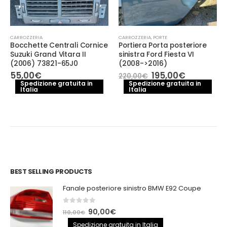
CARROZZERIA
CARROZZERIA
,
PORTE
Bocchette Centrali Cornice
Portiera Porta posteriore
Suzuki Grand Vitara II
sinistra Ford Fiesta VI
(2006) 73821-65J0
(2008->2016)
Il
Il
55,00
€
195,00
€
220,00
€
e
prezzo
prezzo
Spedizione gratuita in
Spedizione gratuita in
Italia
Italia
originale
attuale
.
era:
è:
220,00€.
195,00€.
BEST SELLING PRODUCTS
Fanale posteriore sinistro BMW E92 Coupe
0
out of 5
Il
Il
90,00
€
110,00
€
prezzo
prezzo
Spedizione gratuita in Italia