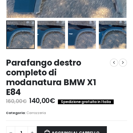
Parafango destro
completo di
modanatura BMW X1
E84
Il
Il
140,00
€
160,00
€
Spedizione gratuita in Italia
prezzo
prezzo
originale
attuale
Categoria:
Carrozzeria
era:
è:
160,00€.
140,00€.
AGGIUNGI AL CARRELLO