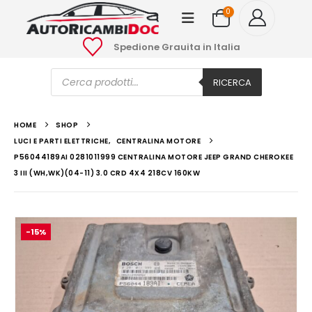
0
Spedione Grauita in Italia
Ricerca
prodotti
RICERCA
HOME
SHOP
LUCI E PARTI ELETTRICHE
,
CENTRALINA MOTORE
P56044189AI 0281011999 CENTRALINA MOTORE JEEP GRAND CHEROKEE
3 III (WH,WK)(04-11) 3.0 CRD 4X4 218CV 160KW
-15%