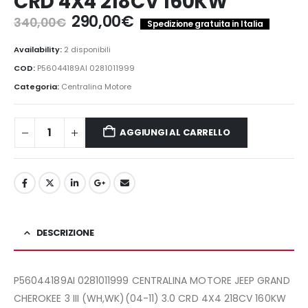
CRD 4X4 218CV 160KW
Il
Il
290,00
€
340,00
€
Spedizione gratuita in Italia
prezzo
prezzo
originale
attuale
Availability:
2 disponibili
era:
è:
COD:
P56044189AI 0281011999
340,00€.
290,00€.
Categoria:
Centralina Motore
AGGIUNGI AL CARRELLO
DESCRIZIONE
P56044189AI 0281011999 CENTRALINA MOTORE JEEP GRAND
CHEROKEE 3 III (WH,WK)(04-11) 3.0 CRD 4X4 218CV 160KW