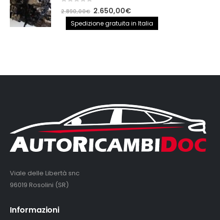
0
out of 5
Il
Il
2.650,00
€
2.890,00
€
prezzo
prezzo
Spedizione gratuita in Italia
originale
attuale
era:
è:
2.890,00€.
2.650,00€.
Viale delle Libertà snc
96019 Rosolini (SR)
Informazioni