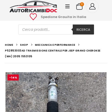
0
Spedione Grauita in Italia
Ricerca
prodotti
RICERCA
HOME
SHOP
MECCANICA E PERFORMANCE
P52853003AD TRASMISSIONE CENTRALE PER JEEP GRAND CHEROKEE
(WH) 2005 1553105
-14%