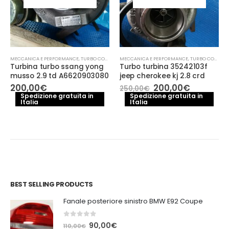
MECCANICA E PERFORMANCE
,
TURBO COMPRESSORE- TURBINA
MECCANICA E PERFORMANCE
,
TURBO COMPRESSORE- TURBINA
Turbina turbo ssang yong
Turbo turbina 35242103f
musso 2.9 td A6620903080
jeep cherokee kj 2.8 crd
Il
Il
200,00
€
200,00
€
250,00
€
prezzo
prezzo
Spedizione gratuita in
Spedizione gratuita in
Italia
Italia
originale
attuale
era:
è:
e
250,00€.
200,00€.
.
BEST SELLING PRODUCTS
Fanale posteriore sinistro BMW E92 Coupe
0
out of 5
Il
Il
90,00
€
110,00
€