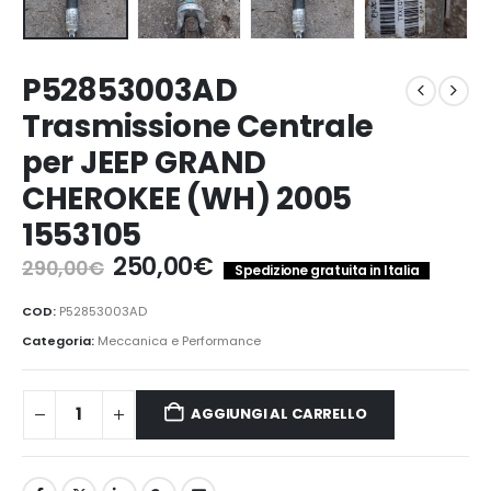
P52853003AD
Trasmissione Centrale
per JEEP GRAND
CHEROKEE (WH) 2005
1553105
Il
Il
250,00
€
290,00
€
Spedizione gratuita in Italia
prezzo
prezzo
originale
attuale
COD:
P52853003AD
era:
è:
Categoria:
Meccanica e Performance
290,00€.
250,00€.
AGGIUNGI AL CARRELLO