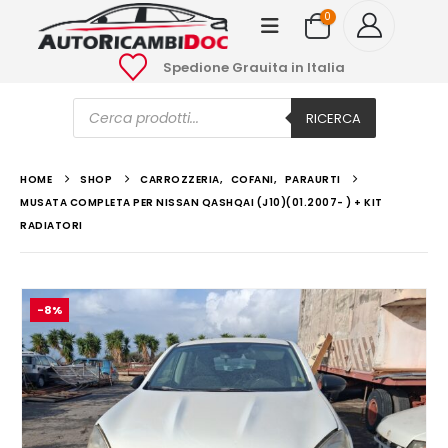
0
Spedione Grauita in Italia
Ricerca
prodotti
RICERCA
HOME
SHOP
CARROZZERIA
,
COFANI
,
PARAURTI
MUSATA COMPLETA PER NISSAN QASHQAI (J10)(01.2007- ) + KIT
RADIATORI
-8%