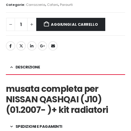
originale
attuale
Categorie:
Carrozzeria
,
Cofani
,
Paraurti
era:
è:
1.300,00€.
1.200,00€.
AGGIUNGI AL CARRELLO
DESCRIZIONE
musata completa per
NISSAN QASHQAI (J10)
(01.2007- )+ kit radiatori
SPEDIZIONI E PAGAMENTI