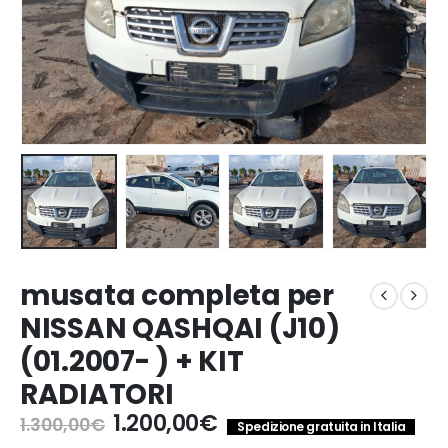
musata completa per
NISSAN QASHQAI (J10)
(01.2007- ) + KIT
RADIATORI
Il
Il
1.200,00
€
1.300,00
€
Spedizione gratuita in Italia
prezzo
prezzo