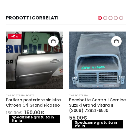
PRODOTTI CORRELATI
-17%
CARROZZERIA
,
PORTE
CARROZZERIA
Portiera posteriore sinistra
Bocchette Centrali Cornice
Citroen C4 Grand Picasso
Suzuki Grand Vitara II
(2006) 73821-65J0
Il
Il
150,00
€
180,00
€
o
prezzo
prezzo
55,00
€
Spedizione gratuita in
le
Italia
originale
attuale
Spedizione gratuita in
era:
è:
Italia
0€.
180,00€.
150,00€.