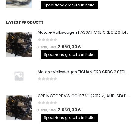
prezzo
prezzo
Spedizione gratuita in Italia
originale
attuale
era:
è:
LATEST PRODUCTS
250,00€.
200,00€.
Motore Volkswagen PASSAT CRB CRBC 2.0TDI 150CV
0
out of 5
Il
Il
2.650,00
€
2.890,00
€
prezzo
prezzo
Spedizione gratuita in Italia
originale
attuale
era:
è:
Motore Volkswagen TIGUAN CRB CRBC 2.0TDI 150CV EURO6
2.890,00€.
2.650,00€.
0
out of 5
CRB MOTORE VW GOLF 7 VII (2012 >) AUDI SEAT 2.0TDI 150CV CRB IMPIANTO BOSCH
0
out of 5
Il
Il
2.650,00
€
2.890,00
€
prezzo
prezzo
Spedizione gratuita in Italia
originale
attuale
era:
è: