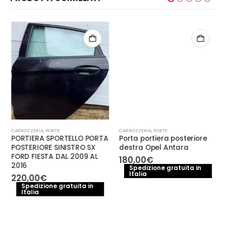
CARROZZERIA
,
PORTE
CARROZZERIA
,
PORTE
PORTIERA SPORTELLO PORTA
Porta portiera posteriore
POSTERIORE SINISTRO SX
destra Opel Antara
FORD FIESTA DAL 2009 AL
180,00
€
2016
Spedizione gratuita in
Italia
220,00
€
Spedizione gratuita in
Italia