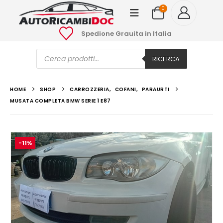
0
Spedione Grauita in Italia
Ricerca
prodotti
RICERCA
HOME
SHOP
CARROZZERIA
,
COFANI
,
PARAURTI
MUSATA COMPLETA BMW SERIE 1 E87
-11%