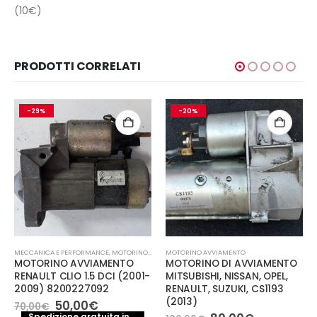
(10€)
PRODOTTI CORRELATI
-29%
-20%
MECCANICA E PERFORMANCE
,
MOTORINO AVVIAMENTO
MOTORINO AVVIAMENTO
MOTORINO AVVIAMENTO
MOTORINO DI AVVIAMENTO
RENAULT CLIO 1.5 DCI (2001-
MITSUBISHI, NISSAN, OPEL,
2009) 8200227092
RENAULT, SUZUKI, CS1193
(2013)
Il
Il
50,00
€
70,00
€
prezzo
prezzo
Spedizione gratuita in