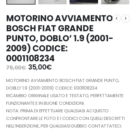
MOTORINO AVVIAMENTO
BOSCH FIAT GRANDE
PUNTO, DOBLO’ 1.9 (2001-
2009) CODICE:
0001108234
Il
Il
35,00
€
75,00
€
prezzo
prezzo
originale
attuale
MOTORINO AVVIAMENTO BOSCH FIAT GRANDE PUNTO,
era:
è:
DOBLO’ 1.9 (2001-2009) CODICE: 0001108234
75,00€.
35,00€.
RICAMBIO ORIGINALE USATO E TESTATO, PERFETTAMENTE
FUNZIONANTE E IN BUONE CONDIZIONI.
NOTA: PRIMA DI EFFETTUARE QUALSIASI ACQUISTO
CONFRONTARE LE FOTO E I CODICI CON QUELLI DESCRITTI
NELL’INSERZIONE, PER QUALSIASI DUBBIO CONTATTATECI.