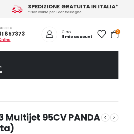
SPEDIZIONE GRATUITA IN ITALIA*
* Non valido per il contrassegno
ADESSO
0
Ciao!
31 857373
Il mio account
Online
e
e
3 Multijet 95CV PANDA
lta)