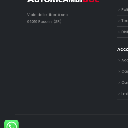
Pol
Viale delle Libertà snc
Ter
96019 Rosolini (SR)
Dir
Acc
Ac
Ca
Car
I mi