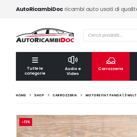
AutoRicambiDoc
ricambi auto usati di qualit
Ricerca
prodotti
Tutte le
Audio e
Carrozzeria
categorie
Video
HOME
SHOP
CARROZZERIA
MOTORE FIAT PANDA 1.3 MULT
-11%