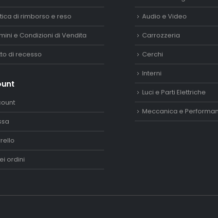
itica di rimborso e reso
Audio e Video
mini e Condizioni di Vendita
Carrozzeria
itto di recesso
Cerchi
Interni
ount
Luci e Parti Elettriche
count
Meccanica e Performa
ssa
rello
ei ordini