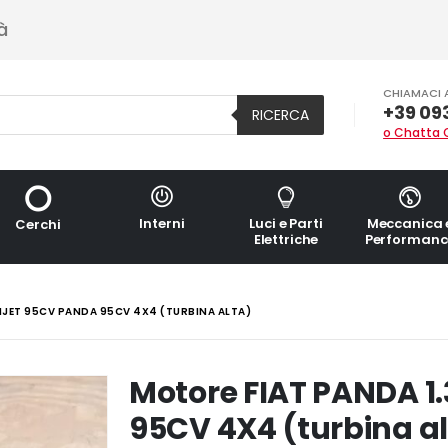
à
CHIAMACI 
+39 09
RICERCA
o Chatta 
Interni
Luci e Parti
Meccanica 
Cerchi
Elettriche
Performanc
IJET 95CV PANDA 95CV 4X4 (TURBINA ALTA)
Motore FIAT PANDA 1.
95CV 4X4 (turbina a