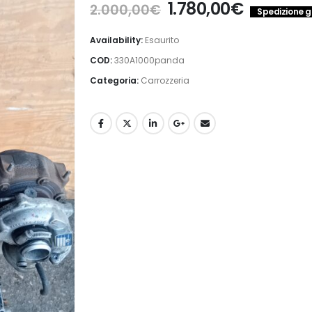
Il
Il
1.780,00
€
2.000,00
€
Spedizione gr
prezzo
prezzo
originale
attuale
Availability:
Esaurito
era:
è:
COD:
330A1000panda
2.000,00€.
1.780,00
Categoria:
Carrozzeria