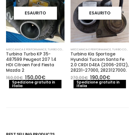
ESAURITO
ESAURITO
MECCANICA E PERFORMANCE
,
TURBO COMPRESSORE- TURBINA
MECCANICA E PERFORMANCE
,
TURBO COMPRESSORE- TURBINA
Turbina Turbo KP 35-
Turbina Kia Sportage
487599 Peugeot 207 1.4
Hyundai Tucson Santa Fe
HDI Citroen Ford Fiesta
2.0 CRDI D4EA (2006-2012),
Mazda 2
28231-27000, 2823127000.
Il
Il
Il
Il
150,00
€
190,00
€
160,00
€
270,00
€
prezzo
prezzo
prezzo
prezzo
Spedizione gratuita in
Spedizione gratuita in
Italia
originale
attuale
Italia
originale
attuale
era:
è:
era:
è:
160,00€.
150,00€.
270,00€.
190,00€.
BEST SELLING PRODUCTS