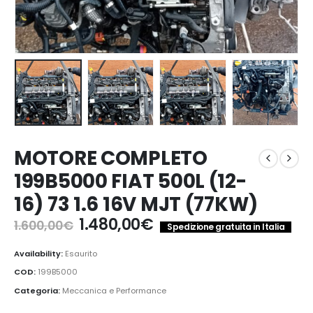
MOTORE COMPLETO
199B5000 FIAT 500L (12-
16) 73 1.6 16V MJT (77KW)
Il
Il
1.480,00
€
1.600,00
€
Spedizione gratuita in Italia
prezzo
prezzo
originale
attuale
Availability:
Esaurito
era:
è:
COD:
199B5000
1.600,00€.
1.480,00€.
Categoria:
Meccanica e Performance