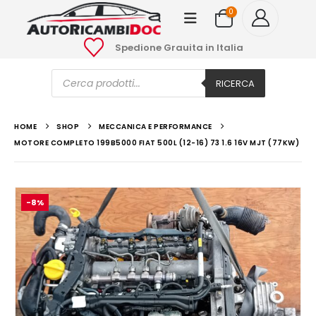
0
Spedione Grauita in Italia
Ricerca
prodotti
RICERCA
HOME
SHOP
MECCANICA E PERFORMANCE
MOTORE COMPLETO 199B5000 FIAT 500L (12-16) 73 1.6 16V MJT (77KW)
-8%