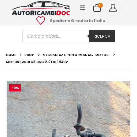
0
Spedione Grauita in Italia
Ricerca
prodotti
RICERCA
HOME
SHOP
MECCANICA E PERFORMANCE
,
MOTORI
MOTORE AUDI A5 CAG 2.0TDI 143CV
-9%