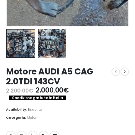
Motore AUDI A5 CAG
2.0TDI 143CV
Il
Il
2.000,00
€
2.200,00
€
prezzo
prezzo
Spedizione gratuita in Italia
originale
attuale
era:
è:
Availability:
Esaurito
2.200,00€.
2.000,00€.
Categoria:
Motori