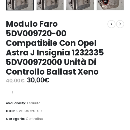
Modulo Faro
5DV009720-00
Compatibile Con Opel
Astra J Insignia 1232335
5DV00972000 Unità Di
Controllo Ballast Xeno
Il
Il
30,00
€
40,00
€
prezzo
prezzo
originale
attuale
era:
è:
Availability:
Esaurito
40,00€.
30,00€.
COD:
5DV009720-00
Categoria:
Centraline