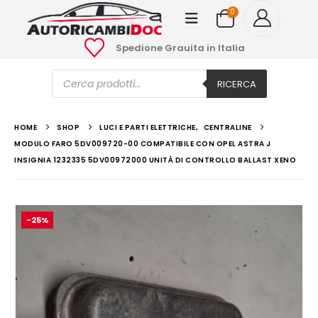
0
Spedione Grauita in Italia
Ricerca
prodotti
RICERCA
HOME
SHOP
LUCI E PARTI ELETTRICHE
,
CENTRALINE
MODULO FARO 5DV009720-00 COMPATIBILE CON OPEL ASTRA J
INSIGNIA 1232335 5DV00972000 UNITÀ DI CONTROLLO BALLAST XENO
-25%