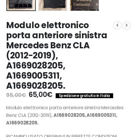
Modulo elettronico
porta anteriore sinistra
Mercedes Benz CLA
(2012-2019),
A1669028205,
A1669005311,
A1669028205.
Il
Il
65,00
€
95,00
€
Spedizione gratuita in Italia
prezzo
prezzo
originale
attuale
Modulo elettronico porta anteriore sinistra Mercedes
era:
è:
Benz CLA (2012-2019),
A1669028205, A1669005311,
95,00€.
65,00€.
A1669028205.
RICAMBIO USATO ORIGINALE IN PERFETTE CONDIZIONI