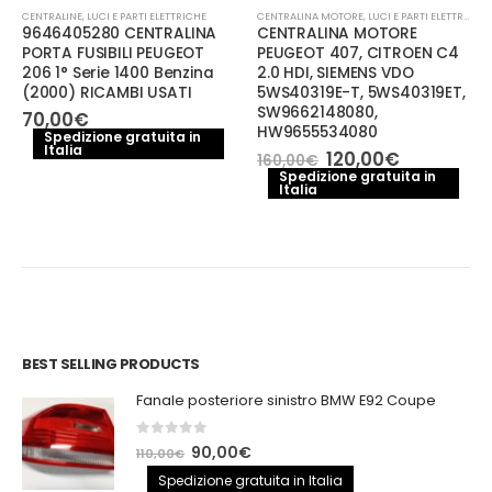
CENTRALINE
,
LUCI E PARTI ELETTRICHE
CENTRALINA MOTORE
,
LUCI E PARTI ELETTRICHE
9646405280 CENTRALINA
CENTRALINA MOTORE
PORTA FUSIBILI PEUGEOT
PEUGEOT 407, CITROEN C4
206 1° Serie 1400 Benzina
2.0 HDI, SIEMENS VDO
(2000) RICAMBI USATI
5WS40319E-T, 5WS40319ET,
SW9662148080,
70,00
€
HW9655534080
Spedizione gratuita in
Italia
Il
Il
120,00
€
160,00
€
prezzo
prezzo
Spedizione gratuita in
Italia
originale
attuale
era:
è:
160,00€.
120,00€.
BEST SELLING PRODUCTS
Fanale posteriore sinistro BMW E92 Coupe
0
out of 5
Il
Il
90,00
€
110,00
€
prezzo
prezzo
Spedizione gratuita in Italia