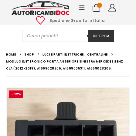
0
Spedione Grauita in Italia
Ricerca
prodotti
RICERCA
HOME
SHOP
LUCI E PARTI ELETTRICHE
,
CENTRALINE
MODULO ELETTRONICO PORTA ANTERIORE SINISTRA MERCEDES BENZ
CLA (2012-2019), A1669028205, A1669005311, A1669028205.
-32%