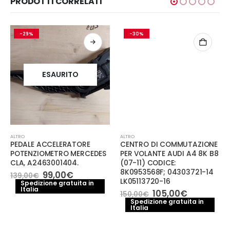
PRODOTTI CORRELATI
-29%
-30%
ESAURITO
ALTRO
ALTRO
PEDALE ACCELERATORE
CENTRO DI COMMUTAZIONE
POTENZIOMETRO MERCEDES
PER VOLANTE AUDI A4 8K B8
CLA, A2463001404.
(07-11) CODICE:
8K0953568F; 04303721-14
Il
Il
99,00
€
139,00
€
LK05113720-16
prezzo
prezzo
Spedizione gratuita in
Italia
originale
attuale
Il
Il
105,00
€
150,00
€
era:
è:
prezzo
prezzo
Spedizione gratuita in
139,00€.
99,00€.
Italia
originale
attuale
era:
è:
150,00€.
105,00€.