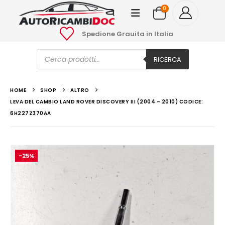
0
Spedione Grauita in Italia
Ricerca
prodotti
RICERCA
HOME
SHOP
ALTRO
LEVA DEL CAMBIO LAND ROVER DISCOVERY III (2004 – 2010) CODICE:
6H227Z370AA
-25%