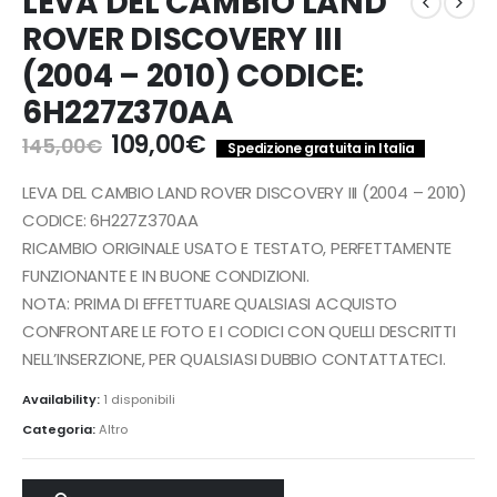
LEVA DEL CAMBIO LAND
ROVER DISCOVERY III
(2004 – 2010) CODICE:
6H227Z370AA
Il
Il
109,00
€
145,00
€
Spedizione gratuita in Italia
prezzo
prezzo
originale
attuale
LEVA DEL CAMBIO LAND ROVER DISCOVERY III (2004 – 2010)
era:
è:
CODICE: 6H227Z370AA
145,00€.
109,00€.
RICAMBIO ORIGINALE USATO E TESTATO, PERFETTAMENTE
FUNZIONANTE E IN BUONE CONDIZIONI.
NOTA: PRIMA DI EFFETTUARE QUALSIASI ACQUISTO
CONFRONTARE LE FOTO E I CODICI CON QUELLI DESCRITTI
NELL’INSERZIONE, PER QUALSIASI DUBBIO CONTATTATECI.
Availability:
1 disponibili
Categoria:
Altro