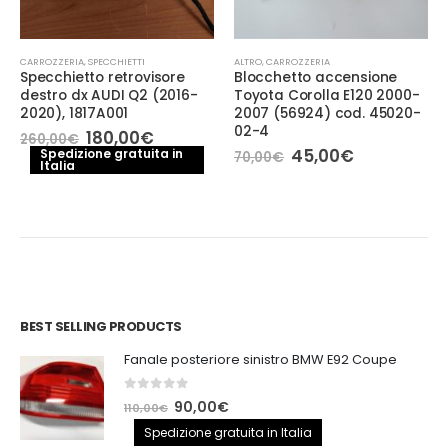
CARROZZERIA
,
SPECCHIETTI
ALTRO
,
CARROZZERIA
Specchietto retrovisore
Blocchetto accensione
destro dx AUDI Q2 (2016-
Toyota Corolla E120 2000-
2020), 1817A001
2007 (56924) cod. 45020-
02-4
Il
Il
180,00
€
260,00
€
prezzo
prezzo
Il
Il
45,00
€
Spedizione gratuita in
70,00
€
Italia
originale
attuale
prezzo
prezzo
era:
è:
originale
attuale
260,00€.
180,00€.
era:
è:
70,00€.
45,00€.
BEST SELLING PRODUCTS
Fanale posteriore sinistro BMW E92 Coupe
0
out of 5
Il
Il
90,00
€
110,00
€
prezzo
prezzo
Spedizione gratuita in Italia