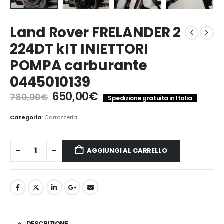
Land Rover FRELANDER 2
224DT kIT INIETTORI
POMPA carburante
0445010139
Il
Il
650,00
€
780,00
€
Spedizione gratuita in Italia
prezzo
prezzo
originale
attuale
Categoria:
Carrozzeria
era:
è:
780,00€.
650,00€.
AGGIUNGI AL CARRELLO
DESCRIZIONE