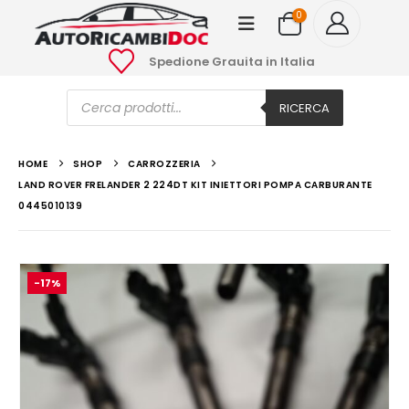
0
Spedione Grauita in Italia
Ricerca
prodotti
RICERCA
HOME
SHOP
CARROZZERIA
LAND ROVER FRELANDER 2 224DT KIT INIETTORI POMPA CARBURANTE
0445010139
-17%