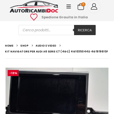
0
Spedione Grauita in Italia
Ricerca
prodotti
RICERCA
HOME
SHOP
AUDIO E VIDEO
KIT NAVIGATORE PER AUDI A6 SERIE C7 (4GC) 4G1035044D 4G1919610F
-13%