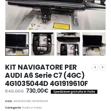
KIT NAVIGATORE PER
AUDI A6 Serie C7 (4GC)
4G1035044D 4G1919610F
Il
Il
730,00
€
840,00
€
Spedizione gratuita in Italia
prezzo
prezzo
originale
attuale
COD:
4G1035044D 4G1919610F
era:
è:
Categoria:
Audio e Video