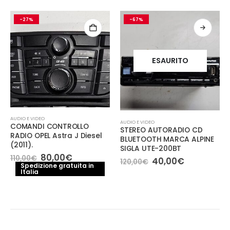
-27%
-67%
ESAURITO
AUDIO E VIDEO
AUDIO E VIDEO
COMANDI CONTROLLO
STEREO AUTORADIO CD
RADIO OPEL Astra J Diesel
BLUETOOTH MARCA ALPINE
(2011).
SIGLA UTE-200BT
Il
Il
80,00
€
110,00
€
Il
Il
40,00
€
120,00
€
prezzo
prezzo
Spedizione gratuita in
prezzo
prezzo
Italia
originale
attuale
originale
attuale
era:
è:
era:
è:
110,00€.
80,00€.
120,00€.
40,00€.
e
€.