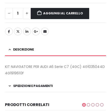
840,00€.
730,00€.
AGGIUNGI AL CARRELLO
DESCRIZIONE
KIT NAVIGATORE PER AUDI A6 Serie C7 (4GC) 4G1035044D
4G1919610F
SPEDIZIONI E PAGAMENTI
PRODOTTI CORRELATI