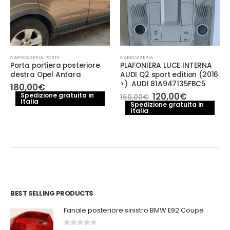
CARROZZERIA
,
PORTE
CARROZZERIA
Porta portiera posteriore
PLAFONIERA LUCE INTERNA
destra Opel Antara
AUDI Q2 sport edition (2016
>) AUDI 81A947135FBC5
180,00
€
Il
Il
120,00
€
Spedizione gratuita in
160,00
€
Italia
prezzo
prezzo
Spedizione gratuita in
Italia
originale
attuale
o
era:
è:
le
160,00€.
120,00€.
0€.
BEST SELLING PRODUCTS
Fanale posteriore sinistro BMW E92 Coupe