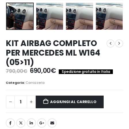
KIT AIRBAG COMPLETO
PER MERCEDES ML W164
(05>11)
Il
Il
690,00
€
790,00
€
Spedizione gratuita in Italia
prezzo
prezzo
originale
attuale
Categoria:
Carrozzeria
era:
è:
790,00€.
690,00€.
AGGIUNGI AL CARRELLO