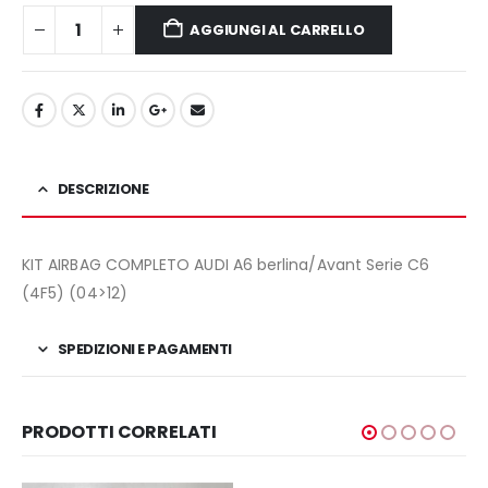
400,00€.
300,00€.
AGGIUNGI AL CARRELLO
DESCRIZIONE
KIT AIRBAG COMPLETO AUDI A6 berlina/Avant Serie C6
(4F5) (04>12)
SPEDIZIONI E PAGAMENTI
PRODOTTI CORRELATI