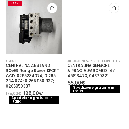
-29%
AIRBAG
AIRBAG
,
CENTRALINE
,
LUCI E PARTI ELETTRICHE
CENTRALINA ABS LAND
CENTRALINA SENSORE
ROVER Range Rover SPORT
AIRBAG ALFAROMEO 147,
COD. 0265234074; 0 265
46813473, 04320321
234 074; 0 265 950 337;
55,00
€
e
0265950337.
Spedizione gratuita in
Italia
Il
Il
125,00
€
175,00
€
€.
prezzo
prezzo
Spedizione gratuita in
Italia
originale
attuale
era:
è:
175,00€.
125,00€.