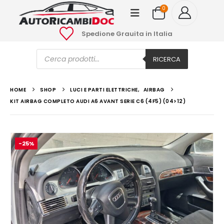
0
Spedione Grauita in Italia
Ricerca
prodotti
RICERCA
HOME
SHOP
LUCI E PARTI ELETTRICHE
,
AIRBAG
KIT AIRBAG COMPLETO AUDI A6 AVANT SERIE C6 (4F5) (04>12)
-25%