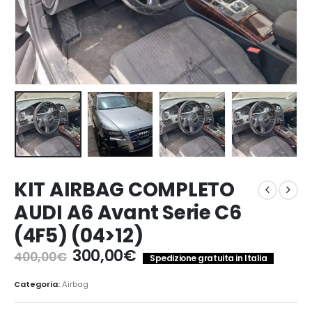
KIT AIRBAG COMPLETO
AUDI A6 Avant Serie C6
(4F5) (04>12)
Il
Il
300,00
€
400,00
€
Spedizione gratuita in Italia
prezzo
prezzo
originale
attuale
Categoria:
Airbag
era:
è: